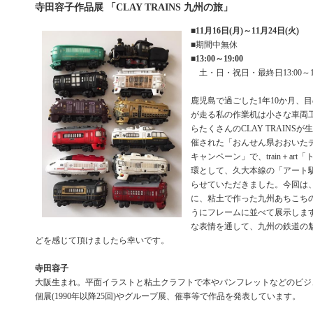
寺田容子作品展 「CLAY TRAINS 九州の旅」
■
11月16日(月)～11月24日(火)
■期間中無休
■
13:00～19:00
土・日・祝日・最終日13:00～17
鹿児島で過ごした1年10か月、
が走る私の作業机は小さな車両
らたくさんのCLAY TRAINS
催された「おんせん県おおいた
キャンペーン」で、train＋ar
環として、久大本線の「アート
らせていただきました。今回は
に、粘土で作った九州あちこち
うにフレームに並べて展示しま
な表情を通して、九州の鉄道の
どを感じて頂けましたら幸いです。
寺田容子
大阪生まれ。平面イラストと粘土クラフトで本やパンフレットなどのビジ
個展(1990年以降25回)やグループ展、催事等で作品を発表しています。