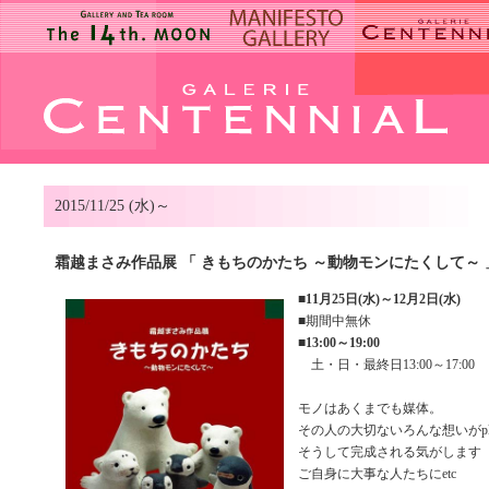
2015/11/25 (水)～
霜越まさみ作品展 「 きもちのかたち ～動物モンにたくして～ 
■
11月25日(水)～12月2日(水)
■期間中無休
■
13:00～19:00
土・日・最終日13:00～17:00
モノはあくまでも媒体。
その人の大切ないろんな想いがpl
そうして完成される気がします
ご自身に大事な人たちにetc