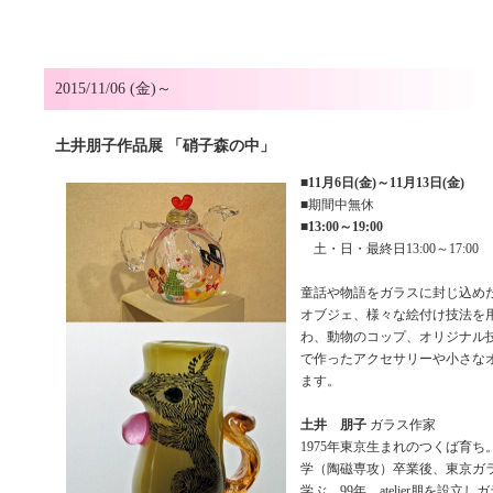
2015/11/06 (金)～
土井朋子作品展 「硝子森の中」
■
11月6日(金)～11月13日(金)
■期間中無休
■
13:00～19:00
土・日・最終日13:00～17:00
童話や物語をガラスに封じ込め
オブジェ、様々な絵付け技法を
わ、動物のコップ、オリジナル
で作ったアクセサリーや小さな
ます。
土井 朋子
ガラス作家
1975年東京生まれのつくば育
学（陶磁専攻）卒業後、東京ガ
学ぶ。99年、atelier朋を設立