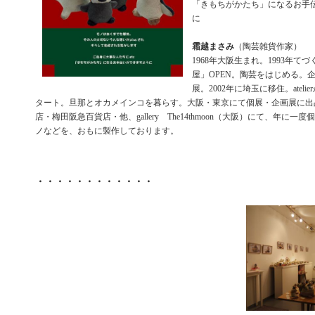
「きもちがかたち」になるお手
に
霜越まさみ
（陶芸雑貨作家）
1968年大阪生まれ。1993年て
屋」OPEN。陶芸をはじめる。
展。2002年に埼玉に移住。atel
タート。旦那とオカメインコを暮らす。大阪・東京にて個展・企画展に出
店・梅田阪急百貨店・他、gallery The14thmoon（大阪）にて、年に
ノなどを、おもに製作しております。
・・・・・・・・・・・・