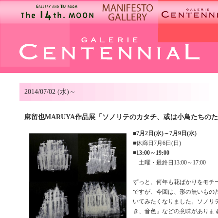
2014/07/02 (水)～
麻留也MARUYA作品展「ソノリテのカタチ、或は小鳥たちの
■
7月2日(水)～7月9日(水)
■休廊日7月6日(日)
■
13:00～19:00
土曜・最終日13:00～17:00
ずっと、何年も花ばかりをモチ
ですが、今回は、形の無いもの
いてみたくなりました。ソノリ
き、音色』などの意味がありま