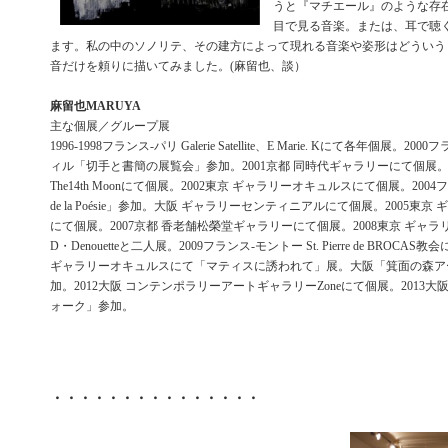
うと『マチエール』のような存
目で見る音楽。または、耳で聴
ます。私の中のソノリテ、その建方によって現れる音楽や姿形はどういう
音だけを頼りに描いてみました。(麻留也、談）
麻留也MARUYA
主な個展／グループ展
1996-1998フランス-パリ Galerie Satellite、E Marie. Kにて各年個展。2
ィル「切手と書簡の展覧会」参加。2001京都 同時代ギャラリーにて個展。
The14th Moonにて個展。2002東京 ギャラリーオキュルスにて個展。2004フ
de la Poésie」参加。大阪 ギャラリーセンティニアルにて個展。2005東
にて個展。2007京都 香老舗松榮堂ギャラリーにて個展。2008東京 ギャ
D・Denouetteと二人展。2009フランス-モントー St. Pierre de BROCAS
ギャラリーオキュルスにて「マティスに誘われて」展。大阪「箕面の森ア
加。2012大阪 コンテンポラリーアートギャラリーZoneにて個展。2013
ォーク」参加。
・・・・・・・・・・・・・・・