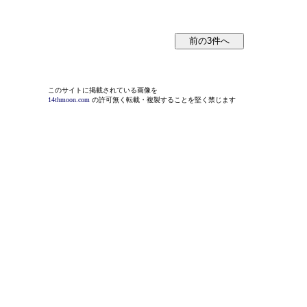
このサイトに掲載されている画像を
14thmoon.com
の許可無く転載・複製することを堅く禁じます