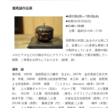
瀬尾誠作品展
■
6月23日(月)～7月1日(火)
■休廊日6月29日(日)
■
13:00～19:00
土曜・最終日13:00～17:00
長野県の木曽にある小さな村に
土、金属といった多様な素材に
の制作をしています。蓋物や猪
スやピアスなどの小物を中心にクラフトフェアや個展にて展示展開してい
個展、ご来場をお待ちしております。(妹尾、談）
瀬尾 誠
漆作家。1983年 滋賀県近江八幡市 生まれ。2007年 金沢美術工芸大
攻 卒業。2009年 長野県上松技術専門校 木工科 修了。以後 長野
よる作品制作。2010年 個展 ｢ことさら｣ laboratory（岐阜）2011
展 上り屋敷ギャラリー（目白） グループ展 「PRESENT」上り屋
白） 2012年 三人展 現代作家展 （東京）クラフトフェア松本2012年
鈴木千恵（下駄）・瀬尾誠 二人展 大泉生活文化研究所（群馬）ク
2013年 出展（長野） 飯島正章（竹）・瀬尾誠 二人展 蝸牛（木曽