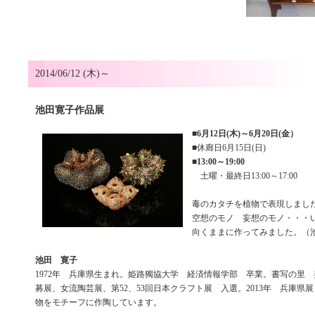
2014/06/12 (木)～
池田寛子作品展
■
6月12日(木)～6月20日(金）
■休廊日6月15日(日)
■
13:00～19:00
土曜・最終日13:00～17:00
毒のカタチを植物で表現しま
空想のモノ 妄想のモノ・・・
向くままに作ってみました。（
池田 寛子
1972年 兵庫県生まれ。姫路獨協大学 経済情報学部 卒業。書写の里
募展、女流陶芸展、第52、53回日本クラフト展 入選。2013年 兵庫県
物をモチーフに作陶しています。