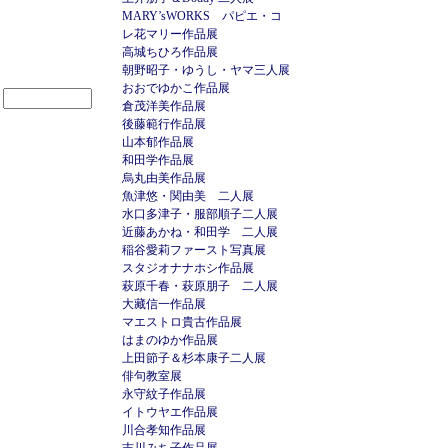
MARY’sWORKS パピエ・コ
レ花マリー作品展
高城ちひろ作品展
朝野昭子・ゆうし・ヤマ三人展
おおでゆかこ作品展
倉茂洋美作品展
後藤範行作品展
山本郁作品展
和田学作品展
烏丸由美作品展
魚津悠・関由美 二人展
水口多津子・服部順子二人展
近藤あかね・和田学 二人展
稲谷愛莉ファースト写真展
スタジオナナホシ作品展
萩原千春・萩原朋子 二人展
大藏信一作品展
マエストロ貴古作品展
はまのゆか作品展
上田節子＆杉本康子二人展
俳句教室展
永守紋子作品展
イトウヤエ作品展
川合孝知作品展