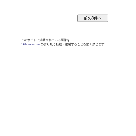
このサイトに掲載されている画像を
14thmoon.com
の許可無く転載・複製することを堅く禁じます