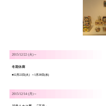
2015/12/22 (火)～
冬期休廊
■
12月22日(火）～1月20日(水)
2015/12/14 (月)～