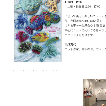
■
12:00～19:00
土曜・最終日12:00～17:00
「使って笑える楽しいニット」
作。今回はdo what I canと
できる事を一生懸命やる!作品展
中心にニットのぬいぐるみやク
ァブリックもあります。
田畑真代
ニット作家。金沢在住。ヴォー
・・・・・・・・・・・・・・・