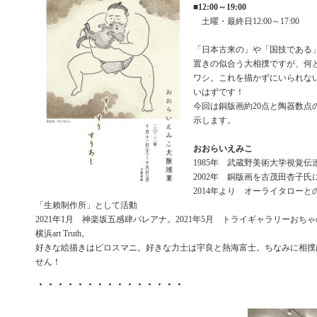
■
12:00～19:00
土曜・最終日12:00～17:00
「日本古来の」や「国技である
置きの似合う大相撲ですが、何
ワシ。これを描かずにいられな
いはずです！
今回は銅版画約20点と陶器数点
示します。
おおらいえみこ
1985年 武蔵野美術大学視覚
2002年 銅版画を古茂田杏子氏
2014年より オーライタロー
「生賴制作所」として活動
2021年1月 神楽坂五感肆パレアナ。2021年5月 トライギャラリーおちゃ
横浜art Truth。
好きな絵描きはピロスマニ。好きな力士は宇良と熱海富士。ちなみに相撲
せん！
・・・・・・・・・・・・・・・