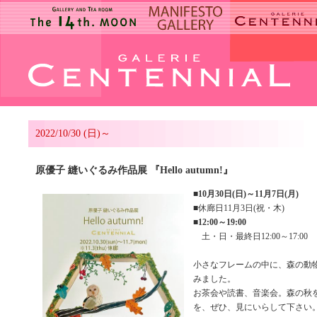
2022/10/30 (日)～
原優子 縫いぐるみ作品展 『Hello autumn!』
■
10月30日(日)～11月7日(月)
■休廊日11月3日(祝・木)
■
12:00～19:00
土・日・最終日12:00～17:00
小さなフレームの中に、森の動
みました。
お茶会や読書、音楽会。森の秋
を、ぜひ、見にいらして下さい