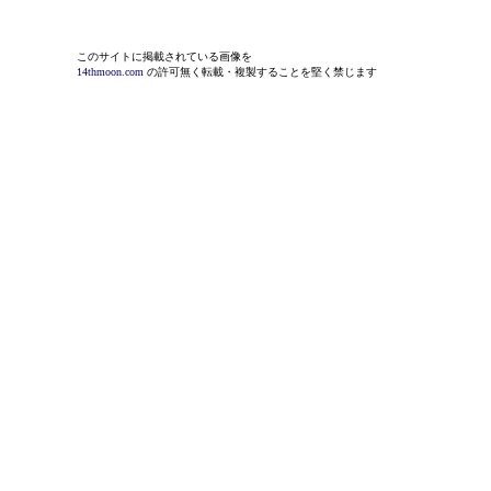
このサイトに掲載されている画像を
14thmoon.com
の許可無く転載・複製することを堅く禁じます