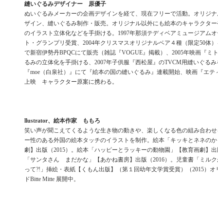
縫いぐるみデザイナー 原優子
ぬいぐるみメーカーの企画デザインを経て、現在フリーで活動。オリジナ
ザイン、縫いぐるみ制作・販売。オリジナル以外にも絵本のキャラクター
のイラスト立体化などを手掛ける。1997年那須テディベアミュージアム
ト・グランプリ受賞、2004年クリスマスオリジナルベア４種（限定50体
で新宿伊勢丹BPQCにて販売（雑誌『VOGUE』掲載）、2005年映画『
るみの立体化を手掛ける、2007年子供服『西松屋』のTVCM用縫いぐる
『moe（白泉社）』にて『絵本の国の縫いぐるみ』連載開始、映画『エテ
上映 キャラクター原案に携わる。
llustrator、絵本作家 ももろ
笑い声が聞こえてくるような生き物の動きや、楽しくなる色の組み合わせ
ー性のある外国の絵本タッチのイラストを制作。絵本「キッキとネネのか
劇】出版（2015）。絵本「ハッピーとラッキーの動物園」【教育画劇】出版
「サンタさん まだかな」【あかね書房】出版（2016）。児童書「ミル
って?!」挿絵・表紙【くもん出版】（第１回幼年文学賞受賞）（2015）
ドBitte Mitte 展開中。