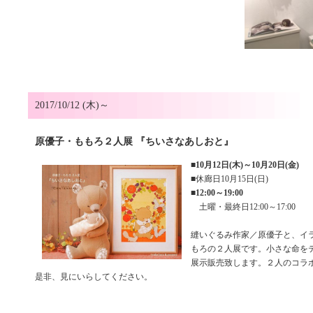
2017/10/12 (木)～
原優子・ももろ２人展 『ちいさなあしおと』
■
10月12日(木)～10月20日(金)
■休廊日10月15日(日)
■
12:00～19:00
土曜・最終日12:00～17:00
縫いぐるみ作家／原優子と、イ
もろの２人展です。小さな命を
展示販売致します。２人のコラ
是非、見にいらしてください。