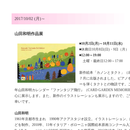
2017/10/02 (月)～
山田和明作品展
■
10月2日(月)～10月11日(水)
■休廊日10月8日(日)・9日（月）
■
12:00～19:00
土曜・最終日12:00～17:00
新作絵本「カノンとタクト」（
７月に出版されました。ピアノ
ーを弾くタクトとの物語です。
年山田和明カレンダー『ファンタジア飛行』（CARD GARDEN MEMOR
心に展示します。また、新作のイラストレーションも展示しますので、ご
幸いです。
山田和明
1961年京都市生まれ 1990年アクアスタジオ設立。イラストレーション
どを制作。2010年、11年イタリア・ボローニャ国際絵本原画コンクール入選