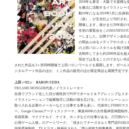
2018年も東京・大阪で大規模
を拠点に活動するイラストレー
動19年になる2019年1月に自
（仮）」が玄光社より刊行され
開催します。彼がまだ20年前の
生初の展覧会をこのMANIFESTO
ーしました。以降デザイン会社か
の間あらゆるメディアやスポッ
の上田バロンスタイルを掲げ活
去制作してきた約2000作品を
現在では見ることのできない作
された作品を3ヶ所同時開催で上田バロンワールドを展開します。ボール
ジタルアート作品のほか、ミニ作品の販売のほか限定商品も展開予定です
上田 バロン BARON UEDA
FR/LAME MONGER代表／イラストレーター
自身でブランド化した目が個性的でPOPでボールド＆アグレッシブなスタ
イラストレーションで縦横無尽に活動の場を広げる。イラストレーション
取り入れる企業やメーカーなどと仕事する事も多い。代表作にFM802マ
ー。Google Chromeアーティストテーマ。琳派400年の大作風神雷神図制作。EX
布袋寅泰、マクドナルド、ナイキ、ホンダなどの仕事がある。25万部の
心理ゲーム人狼」のアートワーク。「焼きたてチーズタルト専門店PABL
内装壁画制作。TVドラマ・映画化された「増山超能力師事務所」誉田哲