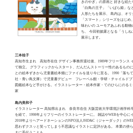
きのやぎ」の原画と 好きな絵た
「白鳥の王子」「いばら姫」な
人形たちを展示、 島内は、オリ
「スマート」シリーズをはじめ
味わいの ユーモアあふれる動物
ち、 今回初披露となる「うしね
展示します。
三本桂子
高知市生まれ 高知市在住 デザイン事務所退社後、1989年フリーランス
て独立。 グラフィックからスタート、だんだんストーリー性のあるものに
との絵本ずきから児童書絵本畑にファイルを送り今に至る。 1990「落ち
社・青い鳥文庫）で児童書デビュー フレーベル館・学研・チャイルドブ
図鑑絵本など手がける。イラストレーター・絵本作家・てのひらにのるミ
家
島内美和子
イラストレーター 高知県出まれ 奈良市在住 大阪芸術大学環境計画学科
を経て、1998年よりフリーのイラストレーターに。 雑誌やWEBを中心
2018年よりヘアードネーションのNPO法人JHD&C（ジャーダック）のW
思わずクスッと笑ってしまう不思議なイラストに定評がある。 本業の傍
まに手伝うことも。