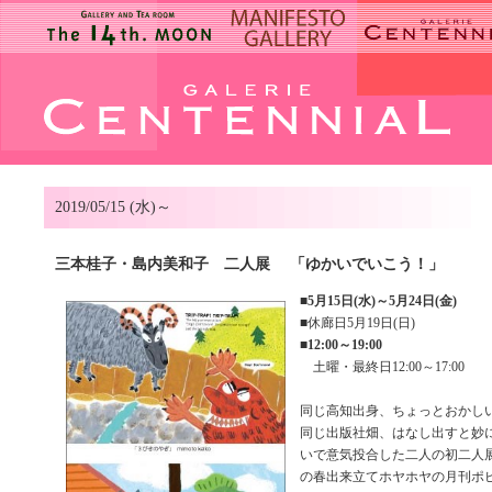
2019/05/15 (水)～
三本桂子・島内美和子 二人展 「ゆかいでいこう！」
■
5月15日(水)～5月24日(金)
■休廊日5月19日(日)
■
12:00～19:00
土曜・最終日12:00～17:00
同じ高知出身、ちょっとおかしい
同じ出版社畑、はなし出すと妙
いで意気投合した二人の初二人展
の春出来立てホヤホヤの月刊ポ