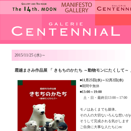
2015/11/25 (水)～
霜越まさみ作品展 「 きもちのかたち ～動物モンにたくして～ 
■
11月25日(水)～12月2日(水)
■期間中無休
■
13:00～19:00
土・日・最終日13:00～17:00
モノはあくまでも媒体。
その人の大切ないろんな想いがpl
そうして完成される気がします
ご自身に大事な人たちにetc