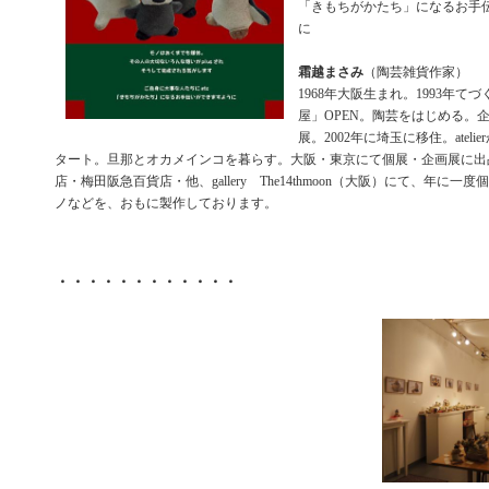
「きもちがかたち」になるお手
に
霜越まさみ
（陶芸雑貨作家）
1968年大阪生まれ。1993年て
屋」OPEN。陶芸をはじめる。
展。2002年に埼玉に移住。atel
タート。旦那とオカメインコを暮らす。大阪・東京にて個展・企画展に出
店・梅田阪急百貨店・他、gallery The14thmoon（大阪）にて、年に
ノなどを、おもに製作しております。
・・・・・・・・・・・・