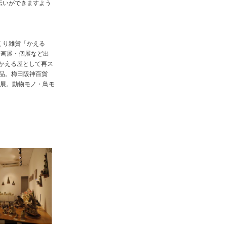
伝いができますよう
づくり雑貨「かえる
企画展・個展など出
ierかえる屋として再ス
品。梅田阪神百貨
一度個展。動物モノ・鳥モ