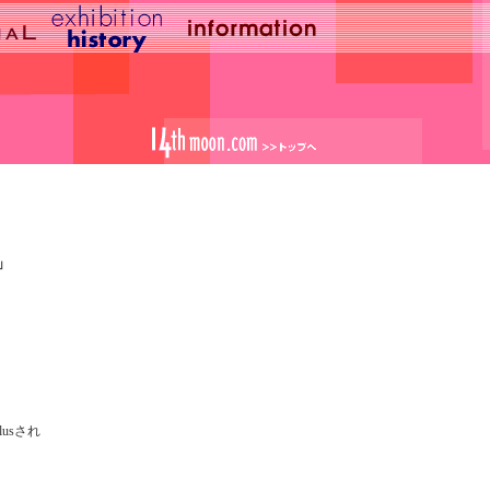
」
usされ