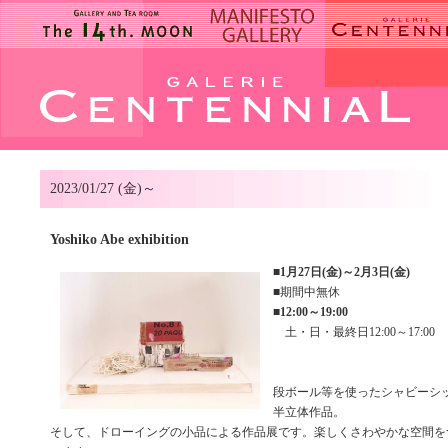
2023/01/27 (金)～
Yoshiko Abe exhibition
■
1月27日(金)～2月3日(金)
■期間中無休
■
12:00～19:00
土・日・最終日12:00～17:00
段ボール等を使ったシャビーシ
半立体作品。
そして、ドローイングの小品による作品展です。楽しくさわやかな空間を