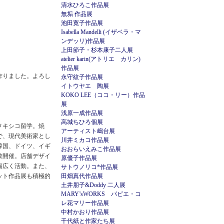
清水ひろこ作品展
無垢 作品展
池田寛子作品展
Isabella Mandelli (イザベラ・マ
ンデッリ)作品展
上田節子・杉本康子二人展
atelier karin(アトリエ カリン)
作品展
作りました。よろし
永守紋子作品展
イトウヤエ 陶展
KOKO LEE（ココ・リー）作品
展
浅原一成作品展
高城ちひろ個展
メキシコ留学。焼
アーティスト嶋台展
で、現代美術家とし
川井ミカコ作品展
韓国、ドイツ、イギ
おおらいえみこ作品展
数開催。店舗デザイ
原優子作品展
幅広く活動。また、
サトウノリコ*作品展
ット作品展も積極的
田畑真代作品展
土井朋子&Doddy 二人展
MARY’sWORKS パピエ・コ
レ花マリー作品展
中村かおり作品展
千代紙と作家たち展