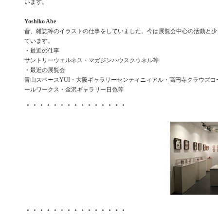
います。
Yoshiko Abe
昔、雑誌等のイラストの仕事をしていました。今は展覧会中心の活動と少
ています。
・最近の仕事
サントリーウェルネス・マガジンハウスクウネル等
・最近の展覧会
青山スペースYUI・大阪ギャラリーセンティニィアル・高円寺クラウズコ
ールワークス・金沢ギャラリー日色等
・・・・・・・・・・・・・・・
・・・・・・・・・・・・・・・