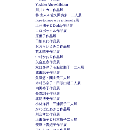
Yoshiko Abe exhibition
川井ミカコ作品展
林 由未＆佐久間奏多 二人展
fiore-tomoco wire art jewelry展
土井朋子＆Doddy作品展
コロボックル作品展
原優子作品展
田畑真代作品展
おおらいえみこ作品展
荒木晴美作品展
中村かおり作品展
矢合直彦作品展
水口多津子＆服部順子 二人展
成田聡子作品展
魚津悠・関由美二人展
木村巳奈子・田頭由起二人展
内田裕子作品展
長野訓子作品展
北尾博史作品展
小林洋行・三浦愛子二人展
かわばたあきこ作品展
川合孝知作品展
上田節子＆杉本康子二人展
安座上真紀子作品展