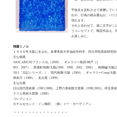
平仮名を反転させて積層してい
れや、行為の積み重ねが、バリ
現れます。
それと合わせて、器に文字がこ
うコンセプトで、陶芸作品も、
お楽しみに。
権藤ミノル
１９５６年大阪に生まれ。多摩美術大学油絵学科卒、同大学院美術研究科
主な個展
AKIE ARICHIフランス/仏（2009）、ギャラリー島田/神戸（2
003、2007）、茶屋町画廊/大阪(1996、1998、2002、2006）、画廊編/大阪(2
2011「日記シリーズ」）、現代画廊/大阪（2004）、ギャラリーComp/大阪
神奈川（1980）、名古屋（1999）
主な出展
日仏現代美術展（1985,1986)、上野の美術館大賞展（1998,2001)、伊豆美術祭（
クリル美術大賞展（2008）
コレクション
ホテルセカンド・イン梅田、（株）イー・ガーディアン
・・・・・・・・・・・・・・・