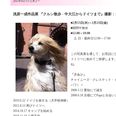
2024/02/15 (木)～
浅原一成作品展 『クルン散歩 - 中大江からドイツまで』撮影：ク
■
2月15日(木)～2月23日(金)
■期間中無休
■
12:00～19:00
土·日・最終日12:00～17:00
この写真展を通して、お世話に
ァミリーに改めてご挨拶します。
ね。
「クルン」
チャイニーズ・クレステッド・
パフ） ♂
2008.3.12 愛知にて誕生
2008.6.18 京都にてPapaと出会
2010.6.22 ドイツを旅する（犬学校体験）
2012.8.13 再びドイツへ
2014.10.17 キャンプを始める