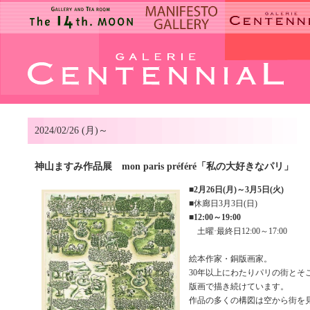
2024/02/26 (月)～
神山ますみ作品展 mon paris préféré「私の大好きなパリ」
■
2月26日(月)～3月5日(火)
■休廊日3月3日(日)
■
12:00～19:00
土曜·最終日12:00～17:00
絵本作家・銅版画家。
30年以上にわたりパリの街とそ
版画で描き続けています。
作品の多くの構図は空から街を