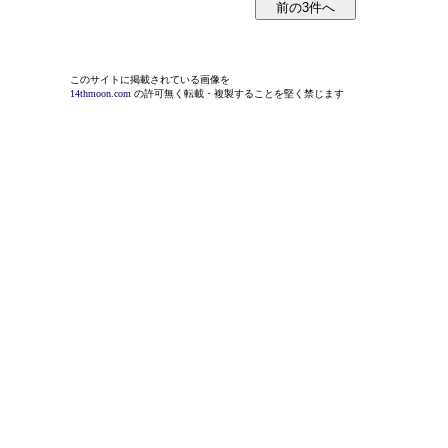
このサイトに掲載されている画像を
14thmoon.com
の許可無く転載・複製することを堅く禁じます