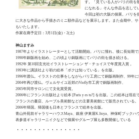
す。「見ている人がパリの街を
になれる」そんな作品を志して
今回は初の大阪の個展。パリを
に大きな作品から手描きのミニ額作品などを展示します。また会期中、サ
もいたします。
作家在廊予定日：3月1日(金)・2(土)
神山ますみ
1987年よりイラストレーターとして活動開始。パリに憧れ、後に長短期
1990年銅版画を始め、この頃より銅版画にてパリの街を描き続ける。
1992年 第10回玄光社イラストレーション ザ・チョイスで年度賞入賞 。
1993年に講談社より初の絵本「ボクは知っている」を出版。
1996年渡仏。イラストの仕事をしながらパリ工房にて銅版画制作、99年
2004年再び渡仏。ヴェルサイユ近郊のViofly市工房で銅版画制作、
2005年同市サロンにて文化賞受賞。
2006年にフランス出版社より絵本 [Paris y es tu?] を出版。この絵本は現在
フランスの書店、ルーブル美術館などの主要美術館にて販売されている。
2006年帰国。帰国後も日本とフランスで絵本を出版。
青山外苑前ギャラリーハウスMaya、銀座 伊東屋K.Itoya、神保町ブックハ
表参道ギャラリーニイクなどで個展やグループ展も多数開催している
・・・・・・・・・・・・・・・