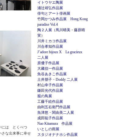
イトウヤエ陶展
浦辻靖弘作品展
俳句とアート俳画展
竹岡かつみ作品展 Hong Kong
paradise Vol.4
陶２人展（馬川晴美・藤原晴
実）
川井ミカコ作品展
川合孝知作品展
J’adore bijoux X La gracieux
二人展
原優子作品展
大藏信一作品展
魚谷あきこ作品展
土井朋子・Doddy 二人展
村山幸子作品展
鎌田光代作品展
籠の鳥展
工藤千絵作品展
由利五右衛門作品展
魚津悠・関由美二人展
成田聡子作品展
Nao Kitamura 作品展
かには とくべつ
いとしの雨展
小さな出来事に幸せ
スタジオナナホシ作品展