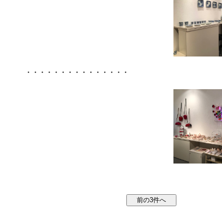
・・・・・・・・・・・・・・・