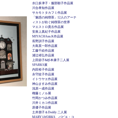
水口多津子・服部順子作品展
川合孝知作品展
サカモトタカフミ作品展
「魅惑の純喫茶」12人のアーテ
ィストが紡ぐ純喫茶の世界
マエストロ貴古作品展
安座上真紀子作品展
MIYACHAnn.K作品展
長野訓子作品展
大島英一郎作品展
工藤千絵作品展
浦辻靖弘作品展
上田節子&杉本康子二人展
SPARKS展
内田裕子作品展
永守紋子作品展
イトウヤエ作品展
神山ますみ作品展
浅原一成作品展
権藤ミノル展
竹岡かつみ作品展
川井ミカコ作品展
原優子作品展
土井朋子＆Doddy 二人展
MARY’sWORKS パピエ・コ