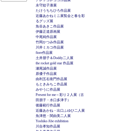
アレトコレココ作品展
永守紋子漆展
たけうちちひろ作品展
近藤あかねミニ展覧会と春を彩
るグッズ展
魚谷あきこ作品展
伊藤正道原画展
中尾純作品展
竹岡かつみ作品展
川井ミカコ作品展
fiore作品展
土井朋子＆Doddy二人展
the rocket gold star 作品展
瀬尾誠作品展
原優子作品展
由利五右衛門作品展
もときみちこ作品展
みやうに作品展
Present for me～彩り２人展（古
田朋子・水口多津子）
後藤範行作品展
近藤あかね・出口ふゆひ二人展
魚津悠・関由美二人展
Yoshiko Abe exhibition
川合孝知作品展