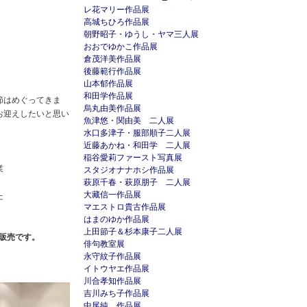
レ花マリー作品展
高城ちひろ作品展
朝野昭子・ゆうし・ヤマ三人展
おおでゆかこ作品展
倉茂洋美作品展
後藤範行作品展
山本郁作品展
和田学作品展
節はめぐってきま
烏丸由美作品展
お迎えしたいと思い
魚津悠・関由美 二人展
水口多津子・服部順子二人展
近藤あかね・和田学 二人展
稲谷愛莉ファースト写真展
業
スタジオナナホシ作品展
萩原千春・萩原朋子 二人展
大藏信一作品展
た
マエストロ貴古作品展
はまのゆか作品展
上田節子＆杉本康子二人展
販売です。
俳句教室展
永守紋子作品展
イトウヤエ作品展
川合孝知作品展
吉川みち子作品展
中尾純 作品展