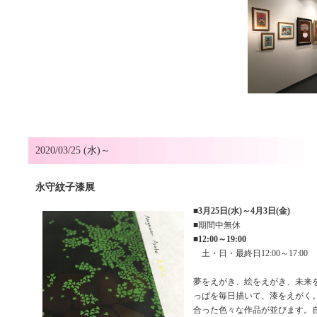
2020/03/25 (水)～
永守紋子漆展
■
3月25日(水)～4月3日(金)
■期間中無休
■
12:00～19:00
土・日・最終日12:00～17:00
夢をえがき、絵をえがき、未来
っぱを毎日描いて、漆をえがく
合った色々な作品が並びます。