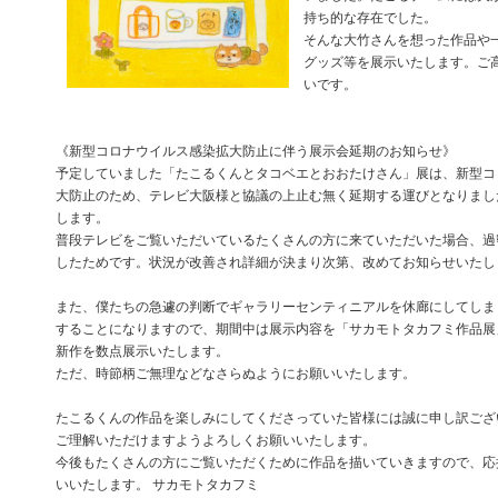
持ち的な存在でした。
そんな大竹さんを想った作品や
グッズ等を展示いたします。ご
いです。
《新型コロナウイルス感染拡大防止に伴う展示会延期のお知らせ》
予定していました「たこるくんとタコベエとおおたけさん」展は、新型コ
大防止のため、テレビ大阪様と協議の上止む無く延期する運びとなりまし
します。
普段テレビをご覧いただいているたくさんの方に来ていただいた場合、過
したためです。状況が改善され詳細が決まり次第、改めてお知らせいたし
また、僕たちの急遽の判断でギャラリーセンティニアルを休廊にしてしま
することになりますので、期間中は展示内容を「サカモトタカフミ作品展
新作を数点展示いたします。
ただ、時節柄ご無理などなさらぬようにお願いいたします。
たこるくんの作品を楽しみにしてくださっていた皆様には誠に申し訳ござ
ご理解いただけますようよろしくお願いいたします。
今後もたくさんの方にご覧いただくために作品を描いていきますので、応
いいたします。 サカモトタカフミ