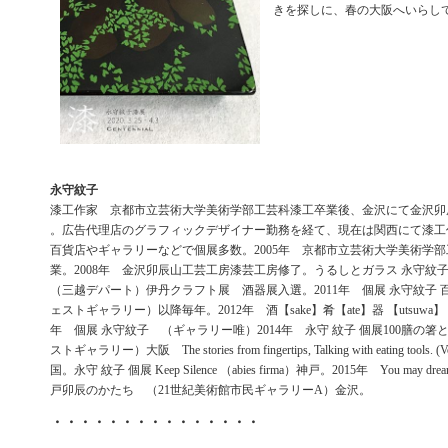
きを探しに、春の大阪へいらし
永守紋子
漆工作家 京都市立芸術大学美術学部工芸科漆工卒業後、金沢にて金沢卯
。広告代理店のグラフィックデザイナー勤務を経て、現在は関西にて漆工
百貨店やギャラリーなどで個展多数。2005年 京都市立芸術大学美術学
業。2008年 金沢卯辰山工芸工房漆芸工房修了。うるしとガラス 永守紋
（三越デパート）伊丹クラフト展 酒器展入選。2011年 個展 永守紋子
ェストギャラリー）以降毎年。2012年 酒【sake】肴【ate】器 【utsuwa】 展
年 個展 永守紋子 （ギャラリー唯）2014年 永守 紋子 個展100膳の
ストギャラリー）大阪 The stories from fingertips, Talking with eating tools
国。永守 紋子 個展 Keep Silence （abies firma）神戸。2015年 You may dre
戸卯辰のかたち （21世紀美術館市民ギャラリーA）金沢。
・・・・・・・・・・・・・・・