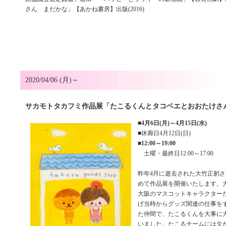
さん まだかな」【あかね書房】出版(2016)
2020/04/06 (月)～
サカモトタカフミ作品展「たこるくんとタコベエとおおたけさ
■
4月6日(月)～4月15日(水)
■休廊日4月12日(日)
■
12:00～19:00
土曜・最終日12:00～17:00
昨年4月に逝去された大竹正躬
めて作品展を開催いたします。
大阪のマスコットキャラクター
げ当時からグッズ関連の仕事を
た仲間で、たこるくんを大事に
いました。たこるチームには欠