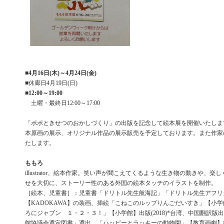
■
4月16日(木)～4月24日(金)
■休廊日4月19日(日)
■
12:00～19:00
土曜・最終日12:00～17:00
「ポポときせつのおかしづくり」の出版を記念して絵本展を開催いたしま
本原画の展示、オリジナル作品の展示販売を予定しております。また作家
たします。
ももろ
illustrator、絵本作家。笑い声が聞こえてくるような生き物の動きや、
せを大切に、ストーリー性のある外国の絵本タッチのイラストを制作。
［絵本、児童書］：児童書「ドリトル先生航海記」「ドリトル先生アフリ
【KADOKAWA】の装画、挿絵「こねこのルップりんごだいすき」【小学館
ろにジャブン １・２・３！」【小学館】出版(2018)*台湾、中国翻訳版
館協議会選定図書」選出 「ハッピーとラッキーの動物園」【教育画劇】出版