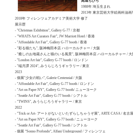
高城ちひろ
1988年 埼玉生まれ
2013年 東京芸術大学絵画科油画
2018年 フィレンツェアカデミア美術大学 修了
展示歴
- "Christmas Exhibition", Gallery G-77 / 京都
- "WHATS Art Curators Fair", JW Marriott Hotel / 香港
- "Affondable Art Fair", Gallery G-77 booth / 香港
- "彩る猫たち", 阪神梅田本店 ハローカルチャー / 大阪
- "癒しのお地蔵さんと猫のいる風景", 阪神梅田本店 ハローカルチャー / 大
- "London Art fair", Gallery G-77 booth / ロンドン
- "端月譚 2024", みうらじろうギャラリー / 東京
2023
- 個展"少女の戦い", Galerie Centennial / 大阪
- "Affondable Art Fair", Gallery G-77 booth / ロンドン
- "Art on Paper NY", Gallery G-77 booth/ ニューヨーク
- "Seattle Art Fair", Gallery G-77 booth / シアトル
- "TWINS", みうらじろうギャラリー / 東京
2022
- "Trick or Art- アートがないといたずらしちゃうぞ展", ARTE CASA / 名古
- "Art on Paper NY", Gallery G-77 booth / ニューヨーク
- "Seattle Art Fair", Gallery G-77 booth / シアトル
- 個展 “Sonno Profondo“, Alfani Underground / フィレンツェ