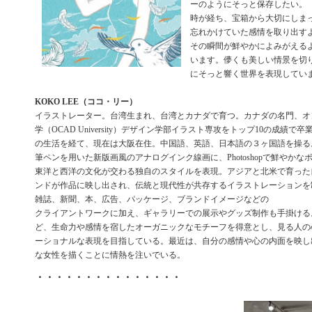
ーのようにそっと保存したい。
時が経ち、宝箱から大切にしま
忘れかけていた感情を取り出す
その瞬間が鮮やかによみがえる
います。儚くも美しい情景を切
にそっと響く世界を表現してい
KOKO LEE（ココ・リー）
イラストレーター。台湾生まれ、台湾とカナダで育つ。カナダの名門、オ
学（OCAD University）デザイン学部イラスト専攻をトップ10の成績
の生活を経て、現在は大阪在住。中国語、英語、日本語の３ヶ国語を操る
筆ペンを用いた新版画風のアナログインク線画に、Photoshopで鮮やか
東洋と西洋の文化が交わる独自のスタイルを表現。アジアと北米で育った
ンドが作品に映し出され、伝統と現代性が共存するイラストレーションを
雑誌、新聞、本、広告、パッケージ、ブランドイメージなどの
クライアントワークに加え、ギャラリーでの展示やグッズ制作も手掛ける
ど、生命力や感情を宿したオーガニックなモチーフを得意とし、見る人の
ーショナルな表現を目指している。最近は、自分の感情や心の内面を映し
な女性を描くことに情熱を注いでいる。
・・・・・・・・・・・・・・・