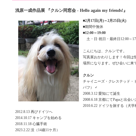
浅原一成作品展 『クルン同窓会 - Hello again my friends!』
■
2月17日(月)～2月25日(火)
■期間中無休
■
12:00～19:00
土・日·祝日・最終日12:00～17:
こんにちは、クルンです。
写真展おかわりします！今回は
場所になります。ぜひ会いに来
クルン
チャイニーズ・クレステッド・
パフ） ♂
2008.3.12 愛知にて誕生
2008.6.18 京都にてPapaと出会
2010.6.22 ドイツを旅する（犬
2012.8.13 再びドイツへ
2014.10.17 キャンプを始める
2018.11.18 心臓手術
2023.2.22 没（14歳11ケ月）