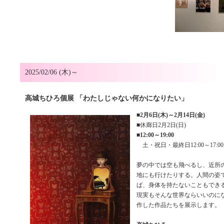
2025/02/06 (木)～
高城ちひろ個展 「わたしじゃない何かになりたい」
■
2月6日(木)～2月14日(金)
■休廊日2月2日(日)
■
12:00～19:00
土・祝日・最終日12:00～17:00
夢の中では空も飛べるし、近所
地にも行けたりする。人間の姿
ば、身体を持たないこともでき
現実もそんな世界ならいいのに
作した作品たちを展示します。