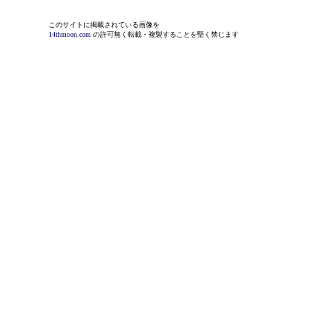
このサイトに掲載されている画像を
14thmoon.com
の許可無く転載・複製することを堅く禁じます