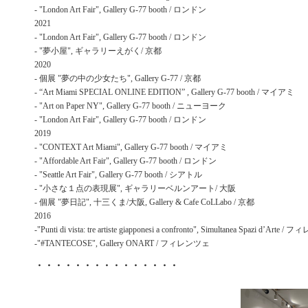
- "London Art Fair", Gallery G-77 booth / ロンドン
2021
- "London Art Fair", Gallery G-77 booth / ロンドン
- "夢小屋", ギャラリーえがく/ 京都
2020
- 個展 "夢の中の少女たち", Gallery G-77 / 京都
- “Art Miami SPECIAL ONLINE EDITION” , Gallery G-77 booth / マイアミ
- "Art on Paper NY", Gallery G-77 booth / ニューヨーク
- "London Art Fair", Gallery G-77 booth / ロンドン
2019
- "CONTEXT Art Miami", Gallery G-77 booth / マイアミ
- "Affordable Art Fair", Gallery G-77 booth / ロンドン
- "Seattle Art Fair", Gallery G-77 booth / シアトル
- "小さな１点の表現展", ギャラリーベルンアート/ 大阪
- 個展 "夢日記", 十三くま/大阪, Gallery & Cafe CoLLabo / 京都
2016
-"Punti di vista: tre artiste giapponesi a confronto", Simultanea Spazi d’Arte 
-"#TANTECOSE", Gallery ONART / フィレンツェ
・・・・・・・・・・・・・・・