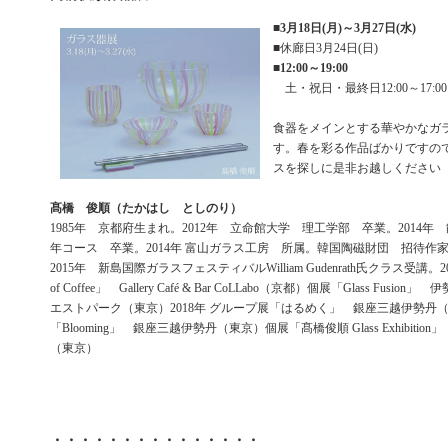
■
3月18日(月)～3月27日(水)
■休廊日3月24日(日)
■
12:00～19:00
土・祝日・最終日12:00～17:00
食器をメインとする華やかなガ
す。春を彩る作品ばかりですの
スを探しに是非お越しください
髙橋 俊順（たかはし としのり）
1985年 京都府生まれ。2012年 立命館大学 理工学部 卒業。2014年
年コース 卒業。2014年 富山ガラス工房 所属。韓国陶磁財団 招待
2015年 新島国際ガラスフェスティバルWilliam Gudenrath氏クラス受講。20
of Coffee」 Gallery Café & Bar CoLLabo（京都）個展「Glass Fusi
エストパーク（東京）2018年 グループ展「はるめく」 銀座三越伊勢丹
「Blooming」 銀座三越伊勢丹（東京）個展「髙橋俊順 Glass Exhibiti
（東京）
・・・・・・・・・・・・・・・