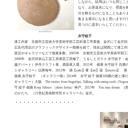
しながら、結局はいつも同じこ
なり、お茶道具になり、壁面を
分を飾るものになることもあり
集まる展示になると思いますの
見つけに是非いらしてください
永守紋子
漆工作家 京都市立芸術大学美術学部工芸科漆工卒業後、金沢にて金沢卯
広告代理店のグラフィックデザイナー勤務を経て、現在は関西にて漆工作
貨店やギャラリーなどで個展多数。2005年 京都市立芸術大学美術学部
2008年 金沢卯辰山工芸工房漆芸工房修了。うるしとガラス 永守紋子・
越デパート）伊丹クラフト展 酒器展入選。2011年 個展 永守紋子 百
トギャラリー）以降毎年。2012年 酒【sake】肴【ate】器 【utsuwa】 展（
個展 永守紋子 （ギャラリー唯）2014年 永守 紋子 個展100膳の箸と
ギャラリー）大阪 The stories from fingertips, Talking with eating tools.
守 紋子 個展 Keep Silence （abies firma）神戸。2015年 You may dream.
のかたち （21世紀美術館市民ギャラリーA）金沢。
・・・・・・・・・・・・・・・