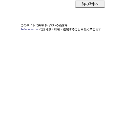
このサイトに掲載されている画像を
14thmoon.com
の許可無く転載・複製することを堅く禁じます