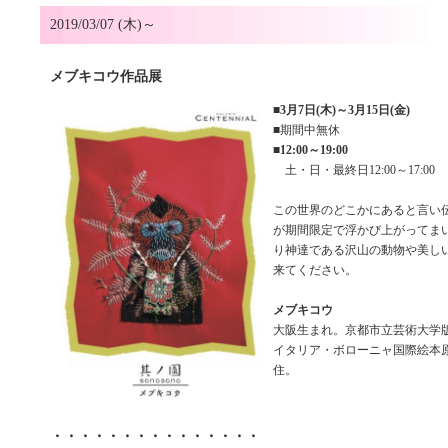
2019/03/07 (木)～
メブキコウ作品展
■
3月7日(木)～3月15日(金)
■期間中無休
■
12:00～19:00
土・日・最終日12:00～17:00
この世界のどこかにあると言い
が期間限定で浮かび上がってま
り神達である沢山の動物や美し
来てください。
メブキコウ
大阪生まれ。京都市立芸術大学版
イタリア・ボローニャ国際絵本
住。
・・・・・・・・・・・・・・・