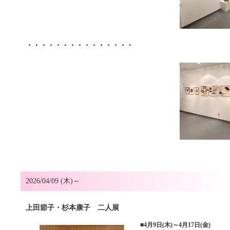
・・・・・・・・・・・・・・・
2026/04/09 (木)～
上田節子・杉本康子 二人展
■
4月9日(木)～4月17日(金)