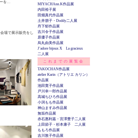
ーを…
MIYACHAnn.K作品展
内田裕子展
田畑真代作品展
土井朋子・Doddy二人展
丹下郁作品展
吉川令子作品展
た会場で展示販売をし
原優子作品展
烏丸由美作品展
J’adore bijoux X La gracieux
二人展
これまでの展覧会
TAKOCHAN作品展
atelier Karin（アトリエ カリン）
作品展
池田寛子作品展
戸川幸一郎作品展
高城ちひろ作品展
小渕もも作品展
神山ますみ作品展
無垢作品展
赤石惠利嘉・宮澤豊子二人展
上田節子・杉本康子 二人展
ももろ作品展
吉川敦子作品展