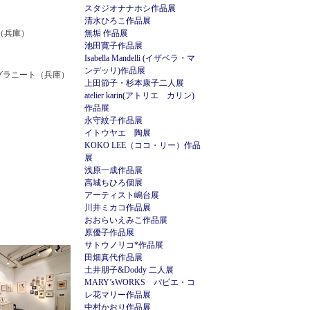
スタジオナナホシ作品展
業
清水ひろこ作品展
ア（兵庫）
無垢 作品展
池田寛子作品展
Isabella Mandelli (イザベラ・マ
ンデッリ)作品展
・グラニート（兵庫）
上田節子・杉本康子二人展
atelier karin(アトリエ カリン)
）
作品展
永守紋子作品展
イトウヤエ 陶展
KOKO LEE（ココ・リー）作品
展
浅原一成作品展
高城ちひろ個展
アーティスト嶋台展
川井ミカコ作品展
おおらいえみこ作品展
原優子作品展
サトウノリコ*作品展
田畑真代作品展
土井朋子&Doddy 二人展
MARY’sWORKS パピエ・コ
レ花マリー作品展
中村かおり作品展