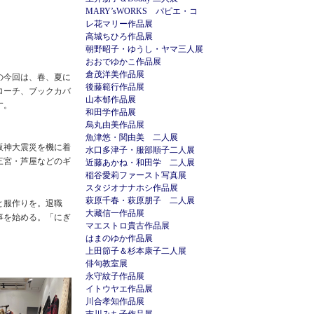
MARY’sWORKS パピエ・コ
レ花マリー作品展
高城ちひろ作品展
朝野昭子・ゆうし・ヤマ三人展
おおでゆかこ作品展
倉茂洋美作品展
の今回は、春、夏に
後藤範行作品展
ローチ、ブックカバ
山本郁作品展
す。
和田学作品展
烏丸由美作品展
魚津悠・関由美 二人展
阪神大震災を機に着
水口多津子・服部順子二人展
三宮・芦屋などのギ
近藤あかね・和田学 二人展
稲谷愛莉ファースト写真展
スタジオナナホシ作品展
萩原千春・萩原朋子 二人展
と服作りを。退職
大藏信一作品展
事を始める。「にぎ
マエストロ貴古作品展
はまのゆか作品展
上田節子＆杉本康子二人展
俳句教室展
永守紋子作品展
イトウヤエ作品展
川合孝知作品展