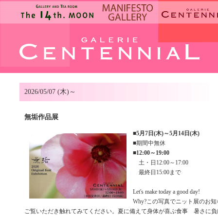
2026/05/07 (木)～
無垢作品展
■
5月7日(木)～5月14日(木)
■期間中無休
■
12:00～19:00
土・日12:00～17:00
最終日15:00まで
Let's make today a good day!
Why?この写真でニット展のお
ご覧いただき触れてみてください。夏に備えて身体が喜ぶ食事 暑さに負