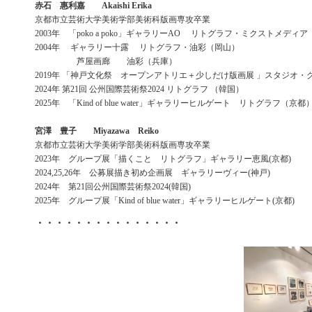
赤石 惠利嘉 Akaishi Erika
京都市立芸術大学美術学部美術科版画専攻卒
2003年 「poko a poko」ギャラリーAO リトグラフ・ミクストメディ
2004年 ギャラリー十露 リトグラフ・油彩（岡山）
芦屋画廊 油彩（兵庫）
2019年 「神戸文化祭 オープンアトリエ＋少しだけ版画展 」スタジオ
2024年 第21回 公州国際芸術祭2024 リトグラフ （韓国）
2025年 「Kind of blue water」ギャラリーヒルゲート リトグラフ（京都
宮澤 豊子 Miyazawa Reiko
京都市立芸術大学美術学部美術科版画専攻卒業
2023年 グループ展「描くこと リトグラフ」ギャラリー恵風(京都)
2024,25,26年 公募展描き初め企画展 ギャラリーヴィー(神戸)
2024年 第21回公州国際芸術祭2024(韓国)
2025年 グループ展「Kind of blue water」ギャラリーヒルゲート(京都)
・・・・・・・・・・・・・・・