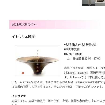
2021/03/08 (月)～
イトウヤエ陶展
■
3月8日(月)～3月16日(火)
■期間中無休
■
12:00～19:00
土・日·最終日12:00～17:00
昨年に引き続き、今回もイトウヤエ陶展
14thmoon、manifest、三箇
す。14thmoonでは日常に使っ
アを、centennialでは酒器、茶道に関わるお道具や、afternoon teaの時間のcup
は磁器の花器にお花を生けます。春の訪れを感じて頂ければ嬉しいです。
イトウヤエ
大阪生まれ。大阪芸術大学 陶芸学科 卒業。陶芸作家の傍ら 主にデコ