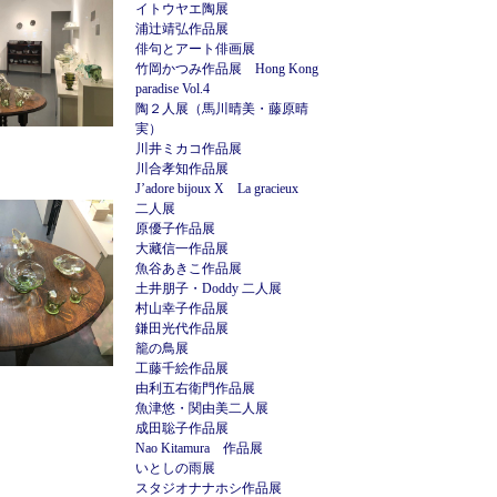
イトウヤエ陶展
浦辻靖弘作品展
俳句とアート俳画展
竹岡かつみ作品展 Hong Kong
paradise Vol.4
陶２人展（馬川晴美・藤原晴
実）
川井ミカコ作品展
川合孝知作品展
J’adore bijoux X La gracieux
二人展
原優子作品展
大藏信一作品展
魚谷あきこ作品展
土井朋子・Doddy 二人展
村山幸子作品展
鎌田光代作品展
籠の鳥展
工藤千絵作品展
由利五右衛門作品展
魚津悠・関由美二人展
成田聡子作品展
Nao Kitamura 作品展
いとしの雨展
スタジオナナホシ作品展