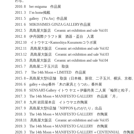
わる。
2010. 8 ber eniguma 作品展
2011. 3 I’m home掲載
2011. 5 gallery ［Yu:An］作品展
2011. 6 MIKISSIMES GINZA GALLERY作品展
2012. 5 髙島屋大阪店 Ceramic art exhibition and sale Vol.01
2012. 8 伊丹国際クラフト展 酒器・盃台 入選
2012.10 イトウヤエ×Kamoshiya Kusumotoコラボ展
2012.11 髙島屋大阪店 Ceramic art exhibition and sale Vol.02
2013.12 髙島屋大阪店 Ceramic art exhibition and sale Vol.03
2015. 3 髙島屋大阪店 Ceramic art exhibition and sale Vol.04
2015. 7 髙島屋二子玉川店 取扱
2015. ７ The 14th Moon＋LIMITED 作品展
2015. 8～髙島屋大型6店舗 取扱（日本橋、新宿、二子玉川、横浜、京都
2016. 6 galley＋shop番外「木の家具とうつわ」番外展
2016. 8 SENSART-Gallery イトウ ヤエ＋伊藤尚美 二人展 「輪郭と粒子」
2017. 3 The 14th Moon＋MANIFESTO GALLERY 作品展 「月」
2017. 8 九州 岩田屋本店 イトウヤエ作陶展
2017. 9 髙島屋大型6店舗「NIPPONものがたり」出品
2018. 3 The 14th Moon＋MANIFESTO GALLERY 作陶展
2018.11 髙島屋大阪店 Ceramic art exhibition and sale Vol.05
2019. 3 The 14th Moon＋MANIFESTO GALLERY 作陶展
2020. 3 The 14th Moon＋MANIFESTO GALLERY＋CENTENNIAL 作陶展