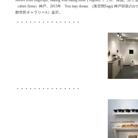
stories from fingertips, Talking with eating tools. (Vogoze) ソウル、韓国。永守
（abies firma）神戸。2015年 You may dream. (美空間Saga) 神戸卯
館市民ギャラリーA）金沢。
・・・・・・・・・・・・・・・
・・・・・・・・・・・・・・・