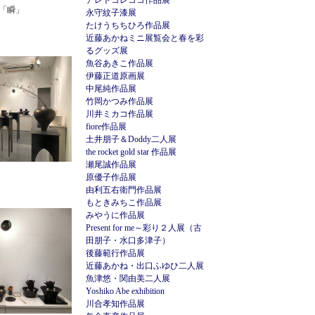
アレトコレココ作品展
＋「瞬」
永守紋子漆展
たけうちちひろ作品展
近藤あかねミニ展覧会と春を彩
るグッズ展
魚谷あきこ作品展
伊藤正道原画展
中尾純作品展
竹岡かつみ作品展
川井ミカコ作品展
fiore作品展
土井朋子＆Doddy二人展
the rocket gold star 作品展
瀬尾誠作品展
原優子作品展
由利五右衛門作品展
もときみちこ作品展
みやうに作品展
Present for me～彩り２人展（古
田朋子・水口多津子）
後藤範行作品展
近藤あかね・出口ふゆひ二人展
魚津悠・関由美二人展
Yoshiko Abe exhibition
川合孝知作品展