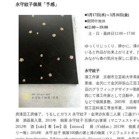
永守紋子個展「予感」
■
3月17日(水)～3月26日(金)
■期間中無休
■
12:00～19:00
土・日・最終日12:00～17:00
ゆっくりじっくり、静かに。漆
いると作品が出来上がります。
みながら春の気分を探しに是非
永守紋子
漆工作家 京都市立芸術大学美
業後、金沢にて金沢卯辰山工芸
店のグラフィックデザイナー勤
西にて漆工作家として活動中。
などで個展多数。2005年 京
部工芸科漆工専攻卒業。2008
房漆芸工房修了。うるしとガラス 永守紋子・金津沙矢香二人展（三越デ
展 酒器展入選。2011年 個展 永守紋子 百膳のお箸展（マニフェスト
2012年 酒【sake】肴【ate】器 【utsuwa】 展（S'n緑an.）2013年 
リー唯）2014年 永守 紋子 個展100膳の箸と漆の物展（マニフェストギャ