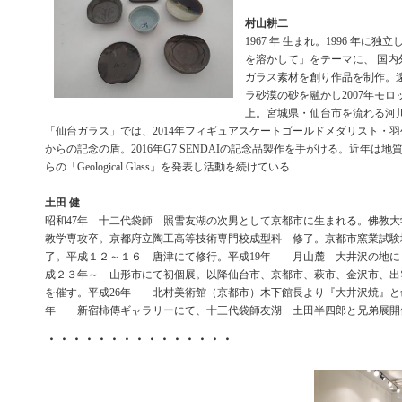
村山耕二
1967 年 生まれ。1996 年に独
を溶かして」をテーマに、 国内
ガラス素材を創り作品を制作。
ラ砂漠の砂を融かし2007年モロ
上。宮城県・仙台市を流れる河
「仙台ガラス」では、2014年フィギュアスケートゴールドメダリスト・羽
からの記念の盾。2016年G7 SENDAIの記念品製作を手がける。近年は
らの「Geological Glass」を発表し活動を続けている
土田 健
昭和47年 十二代袋師 照雪友湖の次男として京都市に生まれる。佛教
教学専攻卒。京都府立陶工高等技術専門校成型科 修了。京都市窯業試験
了。平成１２～１６ 唐津にて修行。平成19年 月山麓 大井沢の地に
成２３年～ 山形市にて初個展。以降仙台市、京都市、萩市、金沢市、出
を催す。平成26年 北村美術館（京都市）木下館長より『大井沢焼』と
年 新宿柿傳ギャラリーにて、十三代袋師友湖 土田半四郎と兄弟展開
・・・・・・・・・・・・・・・