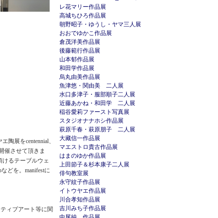
レ花マリー作品展
高城ちひろ作品展
朝野昭子・ゆうし・ヤマ三人展
おおでゆかこ作品展
倉茂洋美作品展
後藤範行作品展
山本郁作品展
和田学作品展
烏丸由美作品展
魚津悠・関由美 二人展
水口多津子・服部順子二人展
近藤あかね・和田学 二人展
稲谷愛莉ファースト写真展
スタジオナナホシ作品展
萩原千春・萩原朋子 二人展
大藏信一作品展
をcentennial、
マエストロ貴古作品展
所同時開催させて頂きま
はまのゆか作品展
て頂けるテーブルウェ
上田節子＆杉本康子二人展
などを。manifestに
俳句教室展
永守紋子作品展
イトウヤエ作品展
川合孝知作品展
吉川みち子作品展
ラティブアート等に関
中尾純 作品展