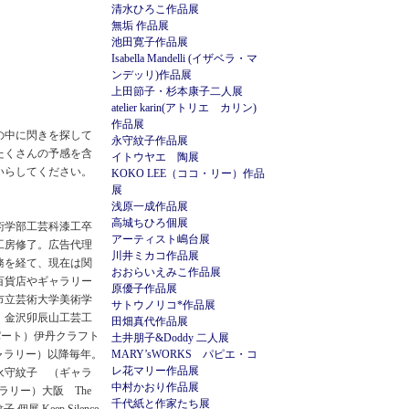
清水ひろこ作品展
無垢 作品展
池田寛子作品展
Isabella Mandelli (イザベラ・マ
ンデッリ)作品展
上田節子・杉本康子二人展
atelier karin(アトリエ カリン)
作品展
の中に閃きを探して
永守紋子作品展
たくさんの予感を含
イトウヤエ 陶展
いらしてください。
KOKO LEE（ココ・リー）作品
展
浅原一成作品展
高城ちひろ個展
術学部工芸科漆工卒
アーティスト嶋台展
工房修了。広告代理
川井ミカコ作品展
務を経て、現在は関
おおらいえみこ作品展
百貨店やギャラリー
原優子作品展
都市立芸術大学美術学
サトウノリコ*作品展
年 金沢卯辰山工芸工
田畑真代作品展
パート）伊丹クラフト
土井朋子&Doddy 二人展
ギャラリー）以降毎年。
MARY’sWORKS パピエ・コ
レ花マリー作品展
個展 永守紋子 （ギャラ
中村かおり作品展
ラリー）大阪 The
千代紙と作家たち展