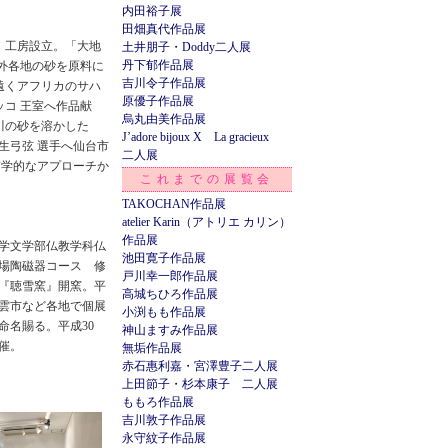
内田裕子展
田畑真代作品展
立し 工房設立。「大地
土井朋子・Doddy二人展
丹下郁作品展
外各地の砂を原料に
吉川令子作品展
遠くアフリカのサハ
原優子作品展
ッコ 王室へ作品献
烏丸由美作品展
川の砂を溶かした
J’adore bijoux X La gracieux
生弓弦 選手へ仙台市
二人展
地質学的なアプローチか
これまでの展覧会
TAKOCHAN作品展
atelier Karin（アトリエ カリン）
作品展
大学文学部仏教学科仏
池田寛子作品展
場陶磁器コース 修
戸川幸一郎作品展
『聴雪窯』開窯。平
高城ちひろ作品展
雲市など各地で個展
小渕もも作品展
命名賜る。平成30
神山ますみ作品展
催。
無垢作品展
赤石惠利嘉・宮澤豊子二人展
上田節子・杉本康子 二人展
ももろ作品展
吉川敦子作品展
永守紋子作品展