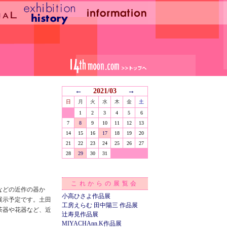
←
2021/03
→
日
月
火
水
木
金
土
1
2
3
4
5
6
7
8
9
10
11
12
13
14
15
16
17
18
19
20
21
22
23
24
25
26
27
28
29
30
31
これからの展覧会
などの近作の器か
小高ひさよ作品展
展示予定です。土田
工房えらむ 田中陽三 作品展
茶器や花器など、近
辻寿見作品展
MIYACHAnn.K作品展