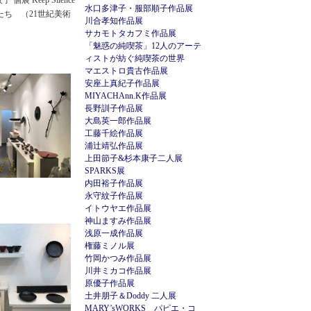
 紋子 個展 Keep Silence
水口多津子・服部順子作品展
辰のかたち （21世紀美術
川合孝知作品展
サカモトタカフミ作品展
「魅惑の純喫茶」12人のアーテ
ィストが紡ぐ純喫茶の世界
マエストロ貴古作品展
安座上真紀子作品展
MIYACHAnn.K作品展
長野訓子作品展
大島英一郎作品展
工藤千絵作品展
浦辻靖弘作品展
上田節子&杉本康子二人展
SPARKS展
内田裕子作品展
永守紋子作品展
イトウヤエ作品展
神山ますみ作品展
浅原一成作品展
権藤ミノル展
竹岡かつみ作品展
川井ミカコ作品展
原優子作品展
土井朋子＆Doddy 二人展
MARY’sWORKS パピエ・コ