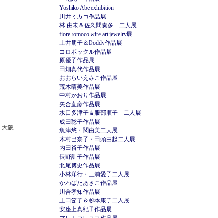
Yoshiko Abe exhibition
川井ミカコ作品展
林 由未＆佐久間奏多 二人展
fiore-tomoco wire art jewelry展
土井朋子＆Doddy作品展
コロボックル作品展
原優子作品展
田畑真代作品展
おおらいえみこ作品展
荒木晴美作品展
中村かおり作品展
矢合直彦作品展
水口多津子＆服部順子 二人展
成田聡子作品展
、大阪
魚津悠・関由美二人展
木村巳奈子・田頭由起二人展
内田裕子作品展
長野訓子作品展
北尾博史作品展
小林洋行・三浦愛子二人展
かわばたあきこ作品展
川合孝知作品展
上田節子＆杉本康子二人展
安座上真紀子作品展