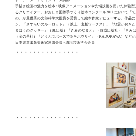
ト・アニメ・デザインコース講師
手描き絵画の魅力を絵本 • 映像アニメーションや先端技術を用いた体験
るクリエイター。おおしま国際手づくり絵本コンクール2011において『
の』が最優秀の文部科学大臣賞を受賞して絵本作家デビューする。作品に
ン』『さすらいのルーロット』（以上、出版ワークス）、『地震がおきた
まほうのクッキー』（BL出版）『きみのなまえ』（佼成出版社）『きみ
（金の星社）『どうぶつポーズであそボウサイ』（KADOKAWA）などが
日本児童出版美術家連盟会員 • 環境芸術学会会員
・・・・・・・・・・・・・・・
・・・・・・・・・・・・・・・