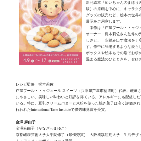
新刊絵本『めいちゃんのまほうの
版）の原画を中心に、キャラク
グッズの販売など、絵本の世界
展示をご用意します。
本作は「芦屋プール・トゥジュ
オーナー・梶本莉佐さん監修の
しさと、一歩踏み出す魔法を丁
す。作中に登場するような愛ら
ボックスや絵本もその場でお求
温まる魔法のひとときを、ぜひ
レシピ監修 梶本莉佐
芦屋プール・トゥジュール スイーツ（兵庫県芦屋市精道町）代表。厳選
にやさしい、美味しい味わいと好評を得ている。アレルギーにも配慮した
いる。特に、豆乳クリームバターと米粉を使った焼き菓子は高く評価され、
行われたInternational Taste Instituteで優秀味覚賞を受賞。
金澤 麻由子
金澤麻由子（かなざわまゆこ）
京都嵯峨芸術大学大学院修了（最優秀賞） 大阪成蹊短期大学 生活デザ