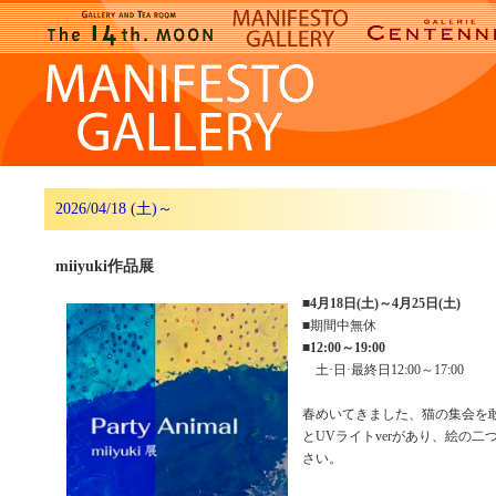
2026/04/18 (土)～
miiyuki作品展
■
4月18日(土)～4月25日(土)
■期間中無休
■
12:00～19:00
土·日·最終日12:00～17:00
春めいてきました、猫の集会を敢
とUVライトverがあり、絵の
さい。