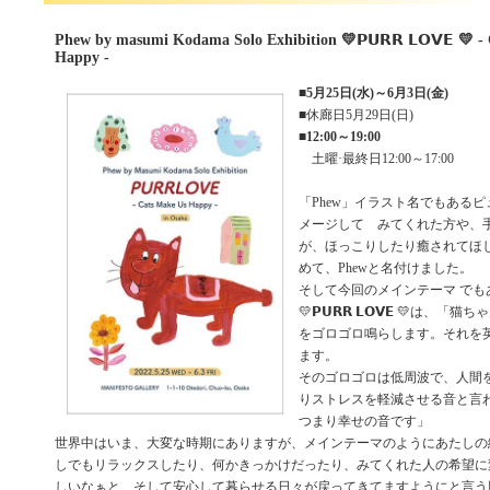
Phew by masumi Kodama Solo Exhibition 💛𝗣𝗨𝗥𝗥 𝗟𝗢𝗩𝗘 💛 -
Happy - ⁡
■
5月25日(水)～6月3日(金)
■休廊日5月29日(日)
■
12:00～19:00
土曜·最終日12:00～17:00
「Phew」イラスト名でもある
メージして みてくれた方や、
が、ほっこりしたり癒されてほ
めて、Phewと名付けました。
⁡そして今回のメインテーマ でも
💛𝗣𝗨𝗥𝗥 𝗟𝗢𝗩𝗘 💛
をゴロゴロ鳴らします。それを英語で
ます。
そのゴロゴロは低周波で、人間
りストレスを軽減させる音と言
つまり幸せの音です」
⁡世界中はいま、大変な時期にありますが、メインテーマのようにあたし
しでもリラックスしたり、何かきっかけだったり、みてくれた人の希望に
しいなぁと、そして安心して暮らせる日々が戻ってきてますようにと言う