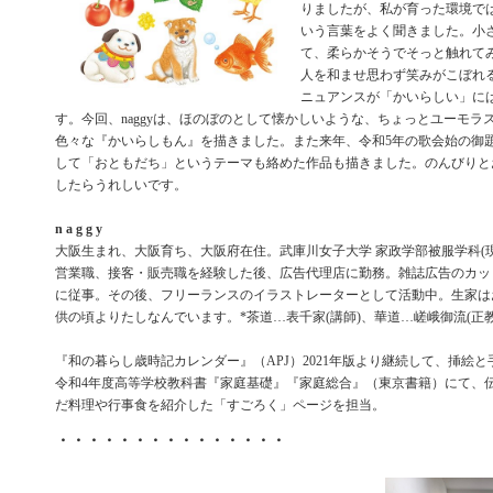
りましたが、私が育った環境で
いう言葉をよく聞きました。小
て、柔らかそうでそっと触れて
人を和ませ思わず笑みがこぼれ
ニュアンスが「かいらしい」に
す。今回、naggyは、ほのぼのとして懐かしいような、ちょっとユーモラ
色々な『かいらしもん』を描きました。また来年、令和5年の歌会始の御
して「おともだち」というテーマも絡めた作品も描きました。のんびりと
したらうれしいです。
n a g g y
大阪生まれ、大阪育ち、大阪府在住。武庫川女子大学 家政学部被服学科(現
営業職、接客・販売職を経験した後、広告代理店に勤務。雑誌広告のカッ
に従事。その後、フリーランスのイラストレーターとして活動中。生家は
供の頃よりたしなんでいます。*茶道…表千家(講師)、華道…嵯峨御流(正教
『和の暮らし歳時記カレンダー』（APJ）2021年版より継続して、挿絵
令和4年度高等学校教科書『家庭基礎』『家庭総合』（東京書籍）にて、
だ料理や行事食を紹介した「すごろく」ページを担当。
・・・・・・・・・・・・・・・