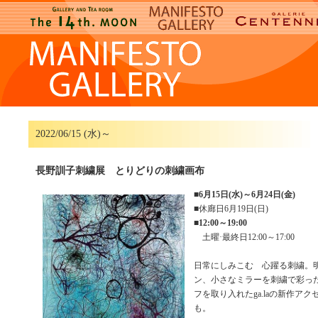
2022/06/15 (水)～
長野訓子刺繍展 とりどりの刺繍画布
■
6月15日(水)～6月24日(金)
■休廊日6月19日(日)
■
12:00～19:00
土曜·最終日12:00～17:00
日常にしみこむ 心躍る刺繍。
ン、小さなミラーを刺繍で彩っ
フを取り入れたga.laの新作ア
も。