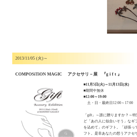
2013/11/05 (火)～
COMPOSiTiON MAGIC アクセサリ－展 『g i f t 』
■
11月5日(火)～11月13日(水)
■期間中無休
■
12:00～19:00
土・日・最終日12:00～17:00
「gift」～誰に贈りますか？～
ど「あの人に似合いそう」なギ
を込めて」のギフト。「頑張っ
フト。是非あなたの想うアクセサリ