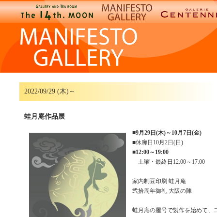
2022/09/29 (木)～
蛙月庵作品展
■
9月29日(木)～10月7日(金)
■休廊日10月2日(日)
■
12:00～19:00
土曜・最終日12:00～17:00
家内制豆印刷 蛙月庵
弐拾周年御礼 大阪の陣
蛙月庵の屋号で製作を始めて、