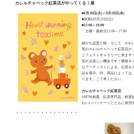
カレルチャペック紅茶店がやってくる！展
■
9月20日(火)～9月28日(水)
■休廊日9月25日(日)
■
12:00～19:00
土曜・最終日12:00～17:00
確かな品質と味、そして、かわ
気のカレルチャペック紅茶店が
ニフェストギャラリーに来ます！商品
見れる楽しい機会です！隣接ギ
なアーティストによる、お茶を
品を展示。尚、商品によっては
ります。ご了承ください。
カレルチャペック紅茶店
1987年創業。紅茶専門店。鮮
わいいパッケージとともに発売
・・・・・・・・・・・・・・・