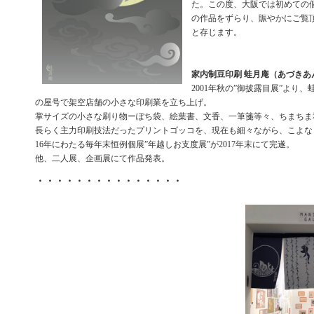
た。この度、大阪では初めての
の作品をずらり、賑やかにご覧
と存じます。
家内制豆印刷 蛙月庵（あづきあ
2001年秋の”御披露目展”より
の屋号で架空店舗の小さな印刷業を立ち上げ。
掌サイズの小さな刷り物ーぽち袋、絵葉書、文香、一筆箋等々、ちまちま
長らく主力印刷技法だったプリントゴッコを、現在も細々ながら、こよな
16年にわたる毎年末恒例個展”年越しお支度展”が2017年末にて完遂。
他、二人展、企画展にて作品発表。
・・・・・・・・・・・・・・・