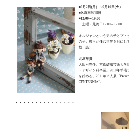
■
9月2日(月）～9月10日(火）
■休廊日9月8日
■
12:00～19:00
土曜・最終日12:00～17:00
オルジャンという男の子とプト
の子。彼らが住む世界を形にし
垣、談）
北垣早貴
大阪府在住。京都嵯峨芸術大学
トデザイン科卒業。2010年羊
を始める。2011年２人展「Presen
CENTENNIAL
・・・・・・・・・・・・・・・