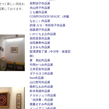
長野訓子作品展
息づく新しい貝合わ
光山祥子作品展
提案しております。
とも藤作品展
COMPOSiTiON MAGIC（伊藤
なおこ）作品展
的場 カヨ・寺田容子作品展
稲葉朋子作品展
いのぐちまお作品展
前田茉里作品展
吉田磨希作品展
まきみち作品展
龍潭譚装丁展（中川学・泉屋宏
樹）
要 美紀作品展
竹岡かつみ作品展
土井宏友作品展
ダテカヨコ作品展
fiore作品展
山口哲司作品展
植村なおみ作品展
鈴木高徳作品展
ナカオジュリ作品展
「虫供養」作品展
後藤ますみ作品展
イシイアツコ作品展