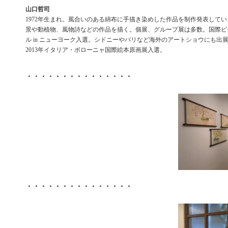
山口哲司
1972年生まれ。風合いのある綿布に手描き染めした作品を制作発表して
景や動植物、風物詩などの作品を描く。個展、グループ展は多数。国際ピ
ル in ニューヨーク入選。シドニーやパリなど海外のアートショウにも出
2013年イタリア・ボローニャ国際絵本原画展入選。
・・・・・・・・・・・・・・・
・・・・・・・・・・・・・・・