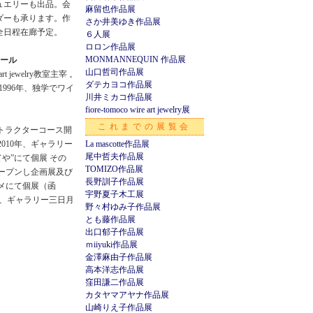
ュエリーも出品。会
麻留也作品展
ダーも承ります。作
さか井美ゆき作品展
全日程在廊予定。
６人展
ロロン作品展
MONMANNEQUIN 作品展
ィール
山口哲司作品展
re art jewelry教室主宰 。
ダテカヨコ作品展
996年、独学でワイ
川井ミカコ作品展
fiore-tomoco wire art jewelry展
これまでの展覧会
、インストラクターコース開
2010年、ギャラリー
La mascotte作品展
尾中哲夫作品展
や”にて個展 その
TOMIZO作品展
オープンし企画展及び
長野訓子作品展
ヒメにて個展（函
宇野夏子木工展
年、ギャラリー三日月
野々村ゆみ子作品展
とも藤作品展
出口郁子作品展
ｍiiyuki作品展
金澤麻由子作品展
高本洋志作品展
窪田謙二作品展
カタヤマアヤナ作品展
山崎りえ子作品展