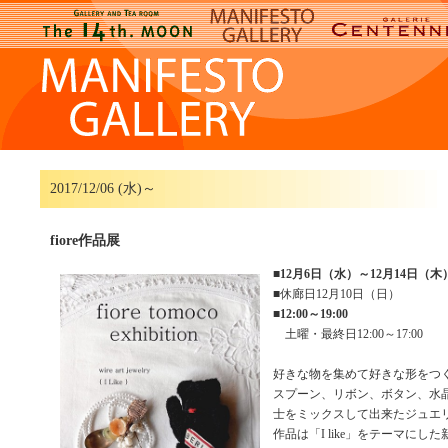
2017/12/06 (水)～
fiore作品展
■
12月6日（水）～12月14日（木
■休廊日12月10日（日）
■
12:00～19:00
土曜・最終日12:00～17:00
好きな物を集めて好きな形をつ
スプーン、リボン、ボタン、水
士をミックスして出来たジュエ
作品は「I like」をテーマにし