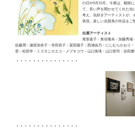
の日や9月10月。今展は、駆除
て、良い声を聞かせてくれた虫
考え、虫好きアーティストが、
表現。楽しい虫賛美の作品をご
出展アーティスト
尾形嘉子・奥谷隆央・加藤秀城
佐藤潤・瀬原加奈子・寺田容子・冨田陽子・西浦由乃・にしむらかおり・
雲・松田学・ミズタニカエコ・メブキコウ・山口珠瑛・山口哲司・吉田磨
・・・・・・・・・・・・・・・
・・・・・・・・・・・・・・・