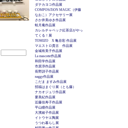
ダテカヨコ作品展
COMPOSiTiON MAGIC（伊藤
なおこ）アクセサリー展
さか井美ゆき作品展
蛙月庵作品展
カレルチャペック紅茶店がやっ
てくる！展
TOMIZO X 亀谷彩 作品展
マエストロ貴古 作品展
金城有美子作品展
La mascotte作品展
和田学作品展
市原淳作品展
長野訓子作品展
naggy作品展
こだま ますみ作品展
招福はまぐり展（とも藤）
ナカオジュリ作品展
要美紀作品展
近藤佳寿子作品展
平山瞳作品展
大濱綾子作品展
イトウヤエ陶展
うつわ暮らし展