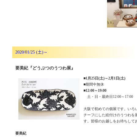
2020/01/25 (土)～
要美紀『どうぶつのうつわ展』
■
1月25日(土)～2月1日(土)
■期間中無休
■
12:00～19:00
土・日・最終日12:00～17:00
大阪で初めての個展です。いろ
チーフにした絵付けのうつわを
す。皆様のお越しをお待ちして
要美紀