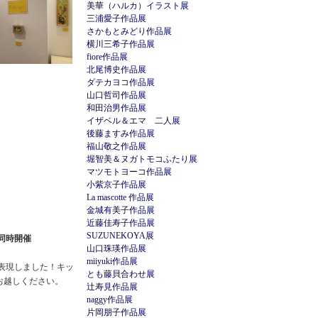
美華（ハルカ）イラスト展
三浦愛子作品展
さかもとみどり作品展
横川三希子作品展
fiore作品展
北尾博史作品展
ダテカヨコ作品展
山口哲司作品展
和田治男作品展
イザベル＆エマ 二人展
後藤ますみ作品展
福山敬之作品展
堀智美＆ヌガトモコふたり展
マツモトヨーコ作品展
小紫京子作品展
La mascotte 作品展
金城有美子作品展
近藤佳寿子作品展
SUZUNEKOYA展
所同時開催
山口珠瑛作品展
miiyuki作品展
で表現しました！キッ
とも藤貝合わせ展
お越しください。
辻寿見作品展
naggy作品展
片岡朋子作品展