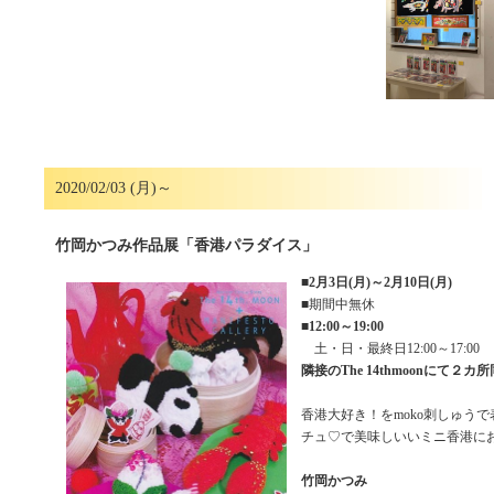
2020/02/03 (月)～
竹岡かつみ作品展「香港パラダイス」
■
2月3日(月)～2月10日(月)
■期間中無休
■
12:00～19:00
土・日・最終日12:00～17:00
隣接のThe 14thmoonにて２カ
香港大好き！をmoko刺しゅう
チュ♡で美味しいいミニ香港に
竹岡かつみ