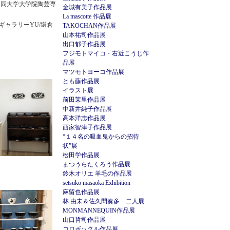
9年同大学大学院陶芸専
金城有美子作品展
La mascotte 作品展
 ギャラリーYU/鎌倉
TAKOCHAN作品展
山本祐司作品展
出口郁子作品展
フジモトマイコ・右近こうじ作
品展
マツモトヨーコ作品展
とも藤作品展
イラスト展
前田茉里作品展
中新井純子作品展
高本洋志作品展
西家智津子作品展
“１４名の吸血鬼からの招待
状”展
松田学作品展
まつうらたくろう作品展
鈴木オリエ 羊毛の作品展
setsuko masaoka Exhibition
麻留也作品展
林 由未＆佐久間奏多 二人展
MONMANNEQUIN作品展
山口哲司作品展
コロボックル作品展