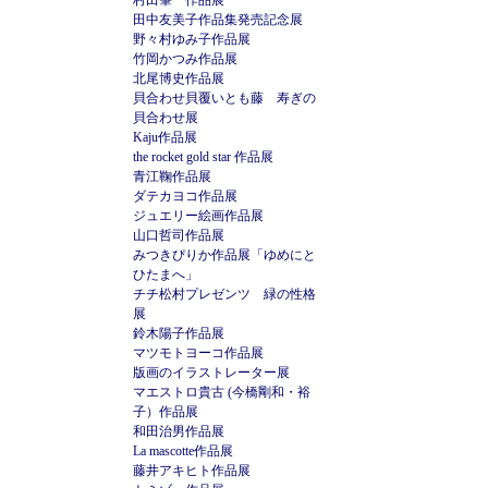
村田肇一作品展
田中友美子作品集発売記念展
野々村ゆみ子作品展
竹岡かつみ作品展
北尾博史作品展
貝合わせ貝覆いとも藤 寿ぎの
貝合わせ展
Kaju作品展
the rocket gold star 作品展
青江鞠作品展
ダテカヨコ作品展
ジュエリー絵画作品展
山口哲司作品展
みつきぴりか作品展「ゆめにと
ひたまへ」
チチ松村プレゼンツ 緑の性格
展
鈴木陽子作品展
マツモトヨーコ作品展
版画のイラストレーター展
マエストロ貴古 (今橋剛和・裕
子）作品展
和田治男作品展
La mascotte作品展
藤井アキヒト作品展