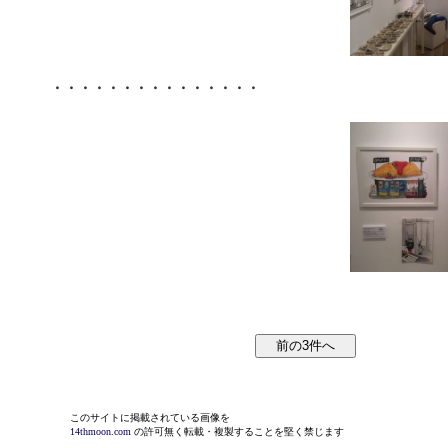
・・・・・・・・・・・・・・・
このサイトに掲載されている画像を
14thmoon.com
の許可無く転載・複製することを堅く禁じます