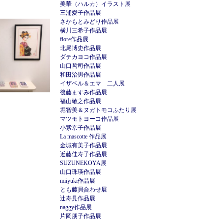
美華（ハルカ）イラスト展
三浦愛子作品展
さかもとみどり作品展
横川三希子作品展
fiore作品展
北尾博史作品展
ダテカヨコ作品展
山口哲司作品展
和田治男作品展
イザベル＆エマ 二人展
後藤ますみ作品展
福山敬之作品展
堀智美＆ヌガトモコふたり展
マツモトヨーコ作品展
小紫京子作品展
La mascotte 作品展
金城有美子作品展
近藤佳寿子作品展
SUZUNEKOYA展
山口珠瑛作品展
miiyuki作品展
とも藤貝合わせ展
辻寿見作品展
naggy作品展
片岡朋子作品展