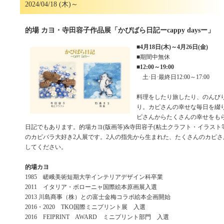
2024/04/18 (木)～
的場 カヨ・寺田容子作品展「かぴばら日記ーcappy daysー」
■
4月18日(木)～4月26日(金)
■期間中無休
■
12:00～19:00
土·日·最終日12:00～17:00
料理をしたり旅したり、のんび
り。カピさんの幸せな毎日を綴
ピさんからたくさんの幸せをも
日記でもあります。的場カヨ(版画等)&寺田容子(粘土クラフト・イラスト
のカピバラ大好き2人展です。2人の指先から生まれた、たくさんのカピ
してください。
的場カヨ
1985 嵯峨美術短期大学インテリアデザイン科卒業
2011 イタリア・ボローニャ国際絵本原画展入選
2013 川島商事（株）との富士金梅コラボ絵本企画開始
2016・2020 TKO国際ミニプリント展 入選
2016 FEIPRINT AWARD ミニプリント部門 入選