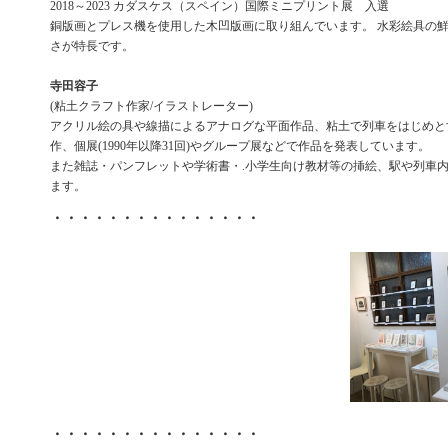
2018～2023 カダスケス（スペイン）国際ミニプリント展 入選
銅版画とプレス機を使用した木凹版画に取り組んでいます。 水彩絵具の
さが特長です。
寺田容子
(粘土クラフト作家/イラストレーター)
アクリル絵の具や線描によるアナログな平面作品、粘土で列車をはじめと
作、個展(1990年以降31回)やグループ展などで作品を発表しています。
また雑誌・パンフレットや学術書・.小学生向け教材等の挿絵、駅や列車
ます。
・・・・・・・・・・・・・・・
・・・・・・・・・・・・・・・