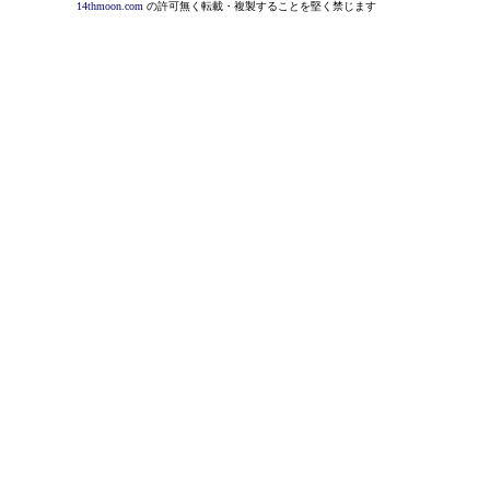
14thmoon.com
の許可無く転載・複製することを堅く禁じます