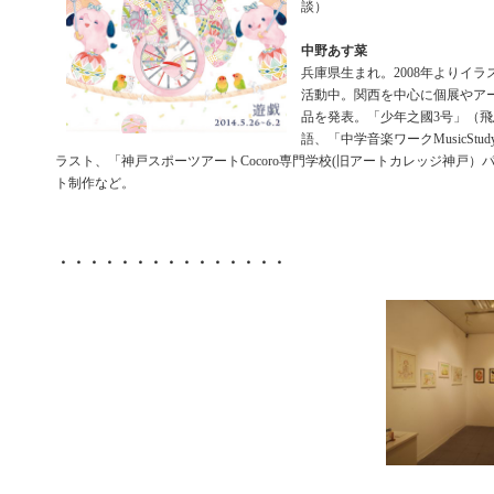
談）
中野あす菜
兵庫県生まれ。2008年よりイ
活動中。関西を中心に個展やア
品を発表。「少年之國3号」（
語、「中学音楽ワークMusicSt
ラスト、「神戸スポーツアートCocoro専門学校(旧アートカレッジ神戸）
ト制作など。
・・・・・・・・・・・・・・・