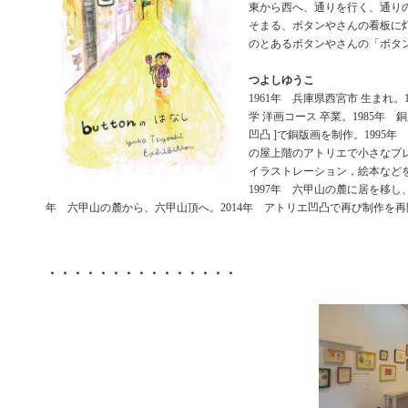
東から西へ、通りを行く、通り
そまる、ボタンやさんの看板に
のとあるボタンやさんの「ボタ
つよしゆうこ
1961年 兵庫県西宮市 生まれ。
学 洋画コース 卒業。1985年 銅
凹凸 ]で銅版画を制作。1995
の屋上階のアトリエで小さなプ
イラストレーション，絵本など
1997年 六甲山の麓に居を移し、
年 六甲山の麓から、六甲山頂へ。2014年 アトリエ凹凸で再び制作を
・・・・・・・・・・・・・・・