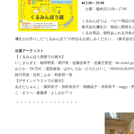
■
12:00～19:00
土曜・最終日12:00～17:00
くるみんぼうは、ベビー用品の
株式会社彌生が、独自に開発を
くるみ用品。個性あふれる28名
彌生がお作りした“くるみんぼう”の作品をお楽しみください。（株式会社
出展アーティスト
【くるみんぼう形態での展示】
いこまちずえ・植田明美・閑戸富・近藤佳寿子・近藤万里恵・the rocket gold st
おりか・TICTOC・冨田俊哉・はやしろみ・ひろたけいこ・MISHAGRAP
師川早苗・吉村こよみ・和多田一美
【デザインイラストでの展示】
あさだじゅんこ・榎田良子・掛田有佳子・国栖晶子・寺田容子・naggy・
こ・まりべ・森義孝・よしおかアコ
・・・・・・・・・・・・・・・