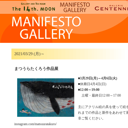
2021/03/29 (月)～
まつうらたくろう作品展
■
3月29日(月)～4月6日(火)
■休廊日4月4日(日)
■
12:00～19:00
土曜・最終日12:00～17:00
主にアクリル絵の具を使って絵
れまでの作品と新作をあわせて
非ご覧ください。
instagram.com/matsuuratakuro/