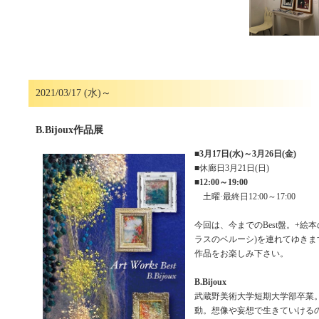
2021/03/17 (水)～
B.Bijoux作品展
■
3月17日(水)～3月26日(金)
■休廊日3月21日(日)
■
12:00～19:00
土曜·最終日12:00～17:00
今回は、今までのBest盤。+絵
ラスのベルーシ)を連れてゆきま
作品をお楽しみ下さい。
B.Bijoux
武蔵野美術大学短期大学部卒業。
動。想像や妄想で生きていける