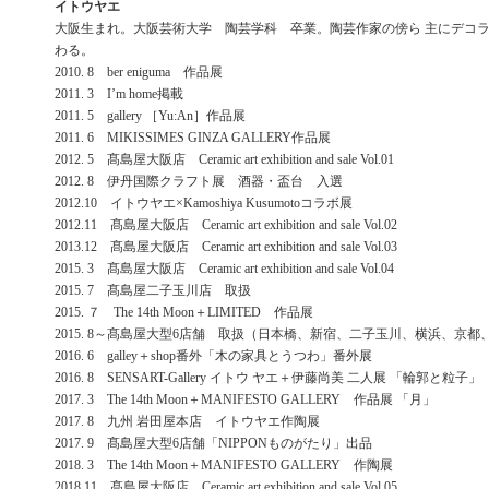
イトウヤエ
大阪生まれ。大阪芸術大学 陶芸学科 卒業。陶芸作家の傍ら 主にデコ
わる。
2010. 8 ber eniguma 作品展
2011. 3 I’m home掲載
2011. 5 gallery ［Yu:An］作品展
2011. 6 MIKISSIMES GINZA GALLERY作品展
2012. 5 髙島屋大阪店 Ceramic art exhibition and sale Vol.01
2012. 8 伊丹国際クラフト展 酒器・盃台 入選
2012.10 イトウヤエ×Kamoshiya Kusumotoコラボ展
2012.11 髙島屋大阪店 Ceramic art exhibition and sale Vol.02
2013.12 髙島屋大阪店 Ceramic art exhibition and sale Vol.03
2015. 3 髙島屋大阪店 Ceramic art exhibition and sale Vol.04
2015. 7 髙島屋二子玉川店 取扱
2015. ７ The 14th Moon＋LIMITED 作品展
2015. 8～髙島屋大型6店舗 取扱（日本橋、新宿、二子玉川、横浜、京都
2016. 6 galley＋shop番外「木の家具とうつわ」番外展
2016. 8 SENSART-Gallery イトウ ヤエ＋伊藤尚美 二人展 「輪郭と粒子」
2017. 3 The 14th Moon＋MANIFESTO GALLERY 作品展 「月」
2017. 8 九州 岩田屋本店 イトウヤエ作陶展
2017. 9 髙島屋大型6店舗「NIPPONものがたり」出品
2018. 3 The 14th Moon＋MANIFESTO GALLERY 作陶展
2018.11 髙島屋大阪店 Ceramic art exhibition and sale Vol.05