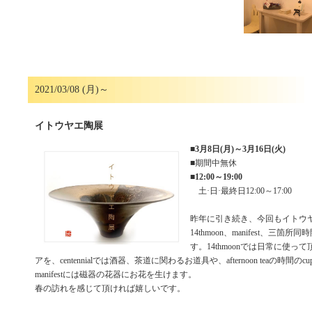
2021/03/08 (月)～
イトウヤエ陶展
■
3月8日(月)～3月16日(火)
■期間中無休
■
12:00～19:00
土·日·最終日12:00～17:00
昨年に引き続き、今回もイトウヤエ陶展
14thmoon、manifest、三箇
す。14thmoonでは日常に使っ
アを、centennialでは酒器、茶道に関わるお道具や、afternoon teaの時間の
manifestには磁器の花器にお花を生けます。
春の訪れを感じて頂ければ嬉しいです。