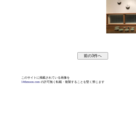
このサイトに掲載されている画像を
14thmoon.com
の許可無く転載・複製することを堅く禁じます