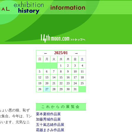
←
2025/01
→
日
月
火
水
木
金
土
1
2
3
4
5
6
7
8
9
10
11
12
13
14
15
16
17
18
19
20
21
22
23
24
25
26
27
28
29
30
31
これからの展覧会
ちょい悪の猫、恥ず
栗本夏樹作品展
大集合。今年は、Tシ
加藤秀城作品展
ろいます。元気なニ
五十嵐志緒作品展
霜越まさみ作品展