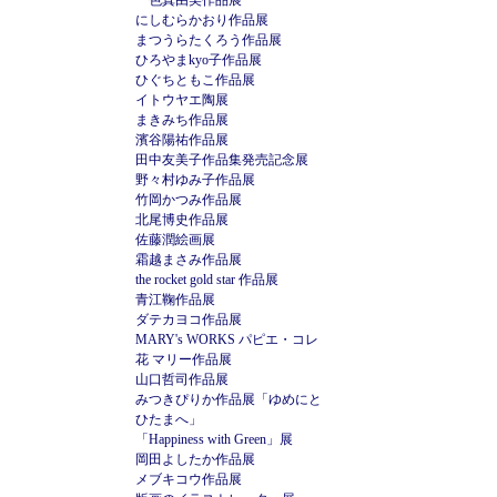
一色真由美作品展
にしむらかおり作品展
まつうらたくろう作品展
ひろやまkyo子作品展
ひぐちともこ作品展
イトウヤエ陶展
まきみち作品展
濱谷陽祐作品展
田中友美子作品集発売記念展
野々村ゆみ子作品展
竹岡かつみ作品展
北尾博史作品展
佐藤潤絵画展
霜越まさみ作品展
the rocket gold star 作品展
青江鞠作品展
ダテカヨコ作品展
MARY's WORKS パピエ・コレ
花 マリー作品展
山口哲司作品展
みつきぴりか作品展「ゆめにと
ひたまへ」
「Happiness with Green」展
岡田よしたか作品展
メブキコウ作品展