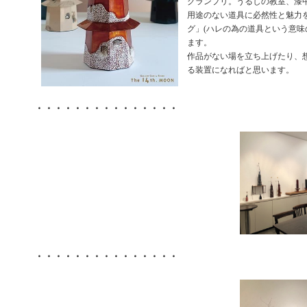
グランプリ。うるしの教室、漆
用途のない道具に必然性と魅力
グ」(ハレの為の道具という意味
ます。
作品がない場を立ち上げたり、
る装置になればと思います。
・・・・・・・・・・・・・・・
・・・・・・・・・・・・・・・