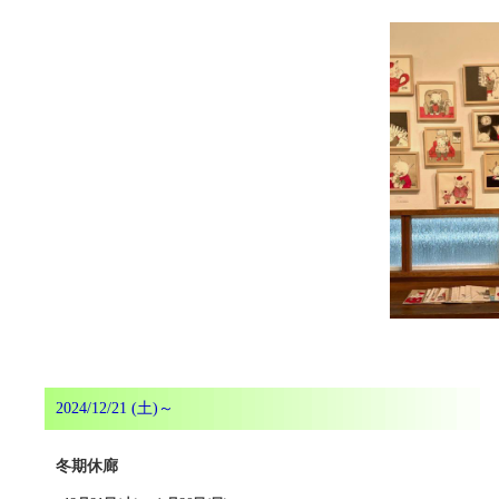
2024/12/21 (土)～
冬期休廊