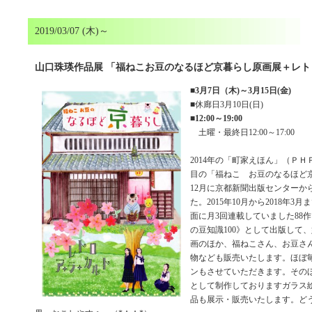
2019/03/07 (木)～
山口珠瑛作品展 「福ねこお豆のなるほど京暮らし原画展＋レ
■
3月7日（木)～3月15日(金)
■休廊日3月10日(日)
■
12:00～19:00
土曜・最終日12:00～17:00
2014年の「町家えほん」（ＰＨ
目の「福ねこ お豆のなるほど京
12月に京都新聞出版センターか
た。2015年10月から2018年
面に月3回連載していました88作
の豆知識100》として出版して
画のほか、福ねこさん、お豆さ
物なども販売いたします。ほぼ
ンもさせていただきます。その
として制作しておりますガラス
品も展示・販売いたします。ど