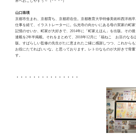
界へおこしやすぅ～（*＾＾*）
山口珠瑛
京都市生まれ、京都育ち、京都府在住。京都教育大学特修美術科西洋画卒
仕事を経て、イラストレーターに。仏光寺の向かいにある母の実家の町家
記憶のせいか、町家が大好きで、2014年に「町家えほん」を出版。その
連載を2年半掲載。それをまとめて、2018年12月に「福ねこ お豆のな
版。すばらしい監修の先生がたに恵まれたご縁に感謝しつつ、これからも
お役にたてればいいな。と思っております。レトロなものが大好きで骨董
す。
・・・・・・・・・・・・・・・