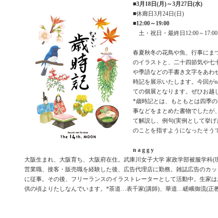
■
3月18日(月)～3月27日(水)
■休廊日3月24日(日)
■
12:00～19:00
土・祝日・最終日12:00～17:00
春夏秋冬の花鳥や魚、行事にま
のイラストと、二十四節気や七
や季語などの手書き文字をあわせて
時記を展示いたします。今回がna
ての個展となります。ぜひお越
*歳時記とは、もともとは四季
事などをまとめた書物でしたが
て解説し、例句(実例として挙げ
のことを指すようになったそう
n a g g y
大阪生まれ、大阪育ち、大阪府在住。武庫川女子大学 家政学部被服学科(現
営業職、接客・販売職を経験した後、広告代理店に勤務。雑誌広告のカッ
に従事。その後、フリーランスのイラストレーターとして活動中。生家は
供の頃よりたしなんでいます。*茶道…表千家(講師)、華道…嵯峨御流(正教