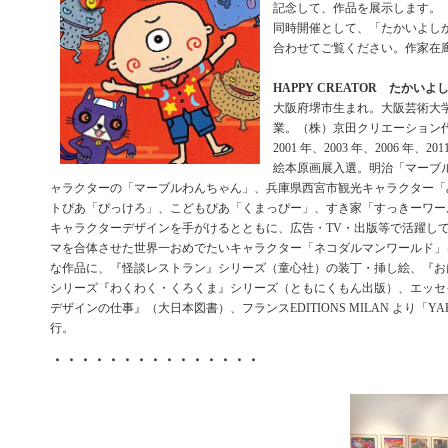
記念して、作品を展示します。
同時開催として、「たかいよし
合わせてご覧ください。作家在
HAPPY CREATOR たかいよ
大阪府堺市生まれ。大阪芸術大
業。（株）京田クリエーション
2001 年、2003 年、2006 年、
絵本原画展入選。明治「マーブ
ャラクターの「マーブルわんちゃん」、兵庫県西宮市観光キャラクター「
トぴあ「ぴっけろ」、こどもぴあ「くまっぴー」、すき家「すっきーワー
キャラクターデザインを手がけるとともに、広告・TV・出版等で活躍し
マを合体させた世界一おめでたいキャラクター「ネコダルマンワールド」
な作品に、『怪談レストラン』シリーズ（童心社）の装丁・挿し絵、『お
シリーズ『わくわく・くろくま』シリーズ（ともにくもん出版）、エッセ
デザインの仕事』（大日本図書）、フランスEDITIONS MILAN より「YA
行。
・・・・・・・・・・・・・・・