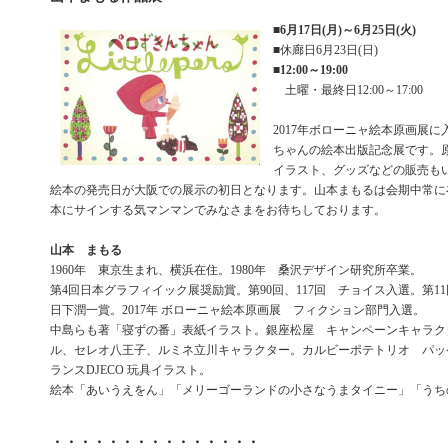
■
6月17日(月)～6月25日(火)
■休廊日6月23日(日)
■
12:00～19:00
土曜・最終日12:00～17:00
2017年ボローニャ絵本原画展
ちゃんの絵本出版記念展です。
イラスト、グッズなどの販売も
絵本の発売日が大阪での展示の初日となります。山本まもるは会期中常に
本にサインする気マンマンでみなさまをお待ちしております。
山本 まもる
1960年 東京生まれ、横浜在住。1980年 桑沢デザイン研究所卒業。
第4回日本グラフィイック展奨励賞。第90回、117回 チョイス入選。第1
日下潤一賞。2017年 ボローニャ絵本原画展 フィクション部門入選。
中島らも著「寝ずの番」表紙イラスト。銀座松屋 キャンペーンキャラク
ル、セレオ八王子、ルミネ立川キャラクター。カルビーポテトリオ パッ
ランスDJECO 玩具イラスト。
絵本「あいうえをん」「メリーゴーランドの小さなうまタイニー」「うち
・・・・・・・・・・・・・・・