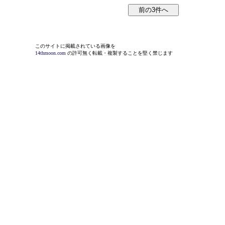
このサイトに掲載されている画像を
14thmoon.com
の許可無く転載・複製することを堅く禁じます