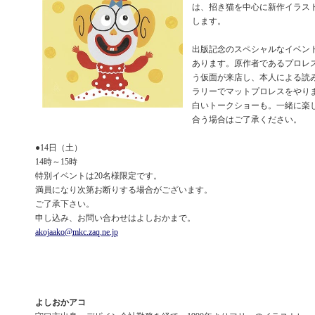
は、招き猫を中心に新作イラス
します。
出版記念のスペシャルなイベント
あります。原作者であるプロレ
う仮面が来店し、本人による読
ラリーでマットプロレスをやり
白いトークショーも。一緒に楽
合う場合はご了承ください。
●14日（土）
14時～15時
特別イベントは20名様限定です。
満員になり次第お断りする場合がございます。
ご了承下さい。
申し込み、お問い合わせはよしおかまで。
akojaako@mkc.zaq.ne.jp
よしおかアコ