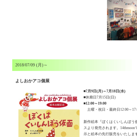
2018/07/09 (月)～
よしおかアコ個展
■
7月9日(月)～7月18日(水)
■休廊日7月15日(日)
■
12:00～19:00
土曜・祝日・最終日12:00～17:
新作絵本『ぼくはくいしんぼう
スより発売されます。14thmoo
示と絵本の先行販売をいたしま