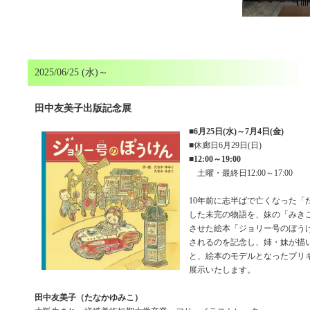
2025/06/25 (水)～
田中友美子出版記念展
■
6月25日(水)～7月4日(金)
■休廊日6月29日(日)
■
12:00～19:00
土曜・最終日12:00～17:00
10年前に志半ばで亡くなった「
した未完の物語を、妹の「みき
させた絵本「ジョリー号のぼう
されるのを記念し、姉・妹が描
と、絵本のモデルとなったブリ
展示いたします。
田中友美子（たなかゆみこ）