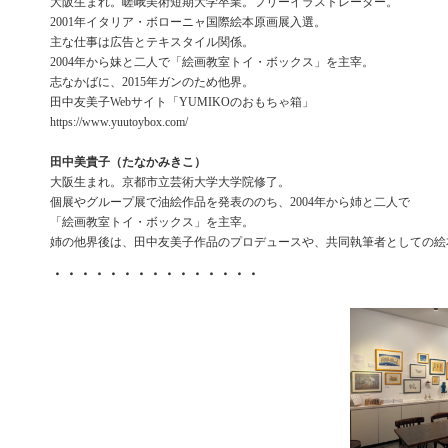
大阪生まれ。嵯峨美術短期大学卒業。フリーイラストレーター。
2001年イタリア・ボローニャ国際絵本原画展入選。
主な仕事は広告とテキスタイル関係。
2004年から妹と二人で「絵画教室トイ・ボックス」を主宰。
志なかばに、2015年ガンのため他界。
田中友美子Webサイト「YUMIKOのおもちゃ箱」
https://www.yuutoybox.com/
田中美貴子（たなかみきこ）
大阪生まれ。京都市立芸術大学大学院修了。
個展やグループ展で油絵作品を発表ののち、2004年から姉と二人で
「絵画教室トイ・ボックス」を主宰。
姉の他界後は、田中友美子作品のプロデュースや、共同執筆者としての絵
・・・・・・・・・・・・・・・