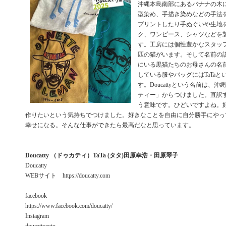
沖縄本島南部にあるバナナの木
型染め、手描き染めなどの手法
プリントしたり手ぬぐいや生地
ク、ワンピース、シャツなどを
す。工房には個性豊かなスタッ
匹の猫がいます。そして名前の説
にいる黒猫たちのお母さんの名
している服やバッグにはTaTa
す。Doucattyという名前は、
ティー」からつけました。直訳
う意味です。ひどいですよね。
作りたいという気持ちでつけました。好きなことを自由に自分勝手にやっ
幸せになる。そんな仕事ができたら最高だなと思っています。
Doucatty （ドゥカティ）TaTa (タタ)田原幸浩・田原琴子
Doucatty
WEBサイト https://doucatty.com
facebook
https://www.facebook.com/doucatty/
Instagram