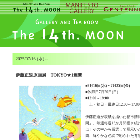
2025/07/16 (水)～
伊藤正道原画展 TOKYO★1週間
■
7月16日(水)～7月25日(金)
■休廊日7月20日(日)
■
12:00～19:00
土・祝日・最終日12:00～17:00
伊藤正道が表紙を描いた都市情報
間」。毎週毎週15か月間描き続
点！その中から厳選して展示い
図、鮮やかな色調で彩られた背