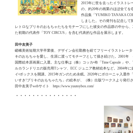
2015年に世を去ったイラストレ
の、約20年の画業のほぼ全てを
作品集「YUMIKO TANAKA CO
しました。その発刊を記念して
レトロなブリキのおもちゃたちをモチーフにした彼女の作品群の中から、
た初期の代表作「TOY CIRCUS」を含む代表的な作品を展示します。
田中友美子
嵯峨美術短期大学卒業後、デザイン会社勤務を経てフリーイラストレータ
キのおもちゃを愛し、生涯に渡ってモチーフとして描き続けた。2001年 
国際絵本原画展に入選。主な仕事は（株）コッカ•布「Time Capsule 」や、T
ルカランドリエの販売用Tシャツ、ECC ジュニア教材絵本など。2004年
イ•ボックスを開講。2015年ガンのため永眠。2020年にボローニャ入選
いすき!ブリキのおもちゃたち」の絵本が、（株）出版ワークスより発行
田中友美子webサイト https://www.yuutoybox.com/
・・・・・・・・・・・・・・・