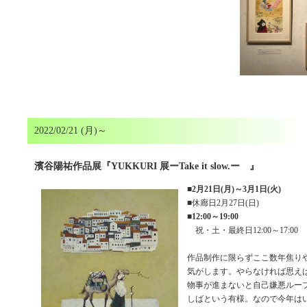
2022/02/21 (月)～
濱谷陽祐作品展『YUKKURI 展ーTake it slow.ー 』
■
2月21日(月)～3月1日(火)
■休廊日2月27日(日)
■
12:00～19:00
祝・土・最終日12:00～17:00
作品制作に限らずここ数年焦り
気がします。やらなければ思え
物事が進まないと自己嫌悪ルー
しばという有様。なので今年は