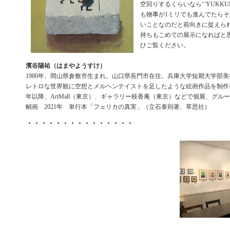
空回りするくらいなら‘‘YUKKU
も物事が1ミリでも進んでたら
いことなのだと前向きに捉えら
持ちもこめての展示になればと
ひご覧ください。
濱谷陽祐（はまやようすけ）
1980年、岡山県倉敷市生まれ。山口県長門市在住。兵庫大学短期大学部
レトロな世界観に空想とメルヘンテイストを足したような絵画作品を制作発
年以降、ArtMall（東京）、ギャラリー枝香庵（東京）などで個展、グル
幀画 2021年 単行本「フェリカの真実」（立石泰則著、草思社）
・・・・・・・・・・・・・・・