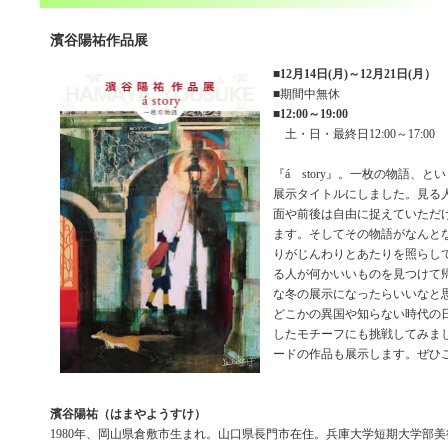
濱谷陽祐作品展
■
12月14日(月)～12月21日(月）
■期間中無休
■
12:00～19:00
土・日・最終日12:00～17:00
『á story』。一枚の物語、
展示タイトルにしました。見る
面や前後は自由に捉えていただ
ます。そしてその物語がなんと
りがじんわりとあたりを照らし
る人が何かいいものを見つけて
な冬の展示になったらいいなと
どこかの異国や知らない時代の
したモチーフにも挑戦してみま
ードの作品も展示します。ぜひ
濱谷陽祐（はまやようすけ）
1980年、岡山県倉敷市生まれ。山口県長門市在住。兵庫大学短期大学部