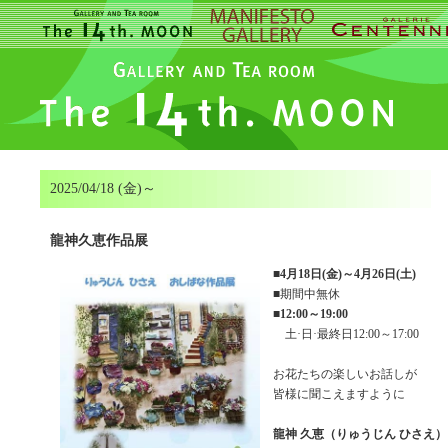
2025/04/18 (金)～
龍神久恵作品展
■
4月18日(金)～4月26日(土)
■期間中無休
■
12:00～19:00
土·日·最終日12:00～17:00
お花たちの楽しいお話しが
皆様に聞こえますように
龍神 久恵（りゅうじん ひさえ）