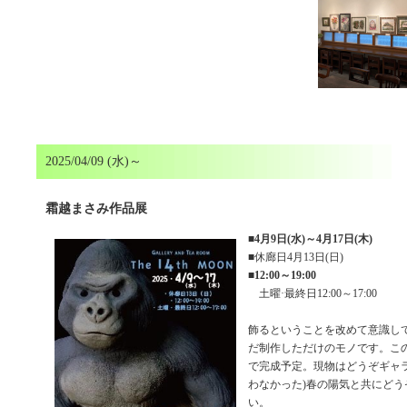
2025/04/09 (水)～
霜越まさみ作品展
■
4月9日(水)～4月17日(木)
■休廊日4月13日(日)
■
12:00～19:00
土曜·最終日12:00～17:00
飾るということを改めて意識し
だ制作しただけのモノです。こ
で完成予定。現物はどうぞギャラ
わなかった)春の陽気と共にどう
い。