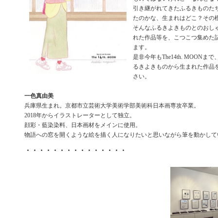
引き継がれてきたふるきものた
たのかな、生まれはどこ？その
そんなふるきよきものとのおし
れた作品等を、こつこつ集めた
ます。
是非今年もThe14th. MOON
るきよきものから生まれた作品
さい。
一色真由美
兵庫県生まれ。京都市立芸術大学美術学部美術科日本画専攻卒業。
2018年からイラストレーターとして独立。
顔彩・藍染染料、日本画材をメインに使用。
物語への窓を開くような絵を描く人になりたいと思いながら筆を動かして
・・・・・・・・・・・・・・・