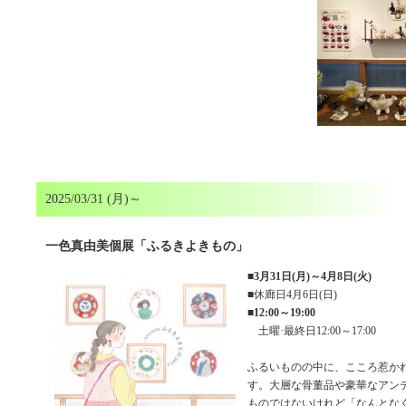
2025/03/31 (月)～
一色真由美個展「ふるきよきもの」
■
3月31日(月)～4月8日(火)
■休廊日4月6日(日)
■
12:00～19:00
土曜·最終日12:00～17:00
ふるいものの中に、こころ惹か
す。大層な骨董品や豪華なアン
ものではないけれど「なんとな