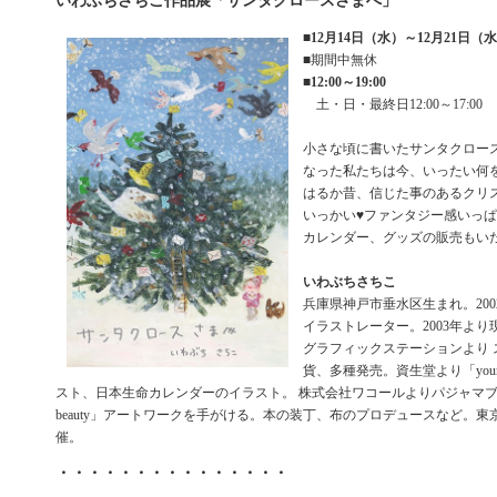
いわぶちさちこ作品展「サンタクロースさまへ」
■
12月14日（水）～12月21日（
■期間中無休
■
12:00～19:00
土・日・最終日12:00～17:00
小さな頃に書いたサンタクロー
なった私たちは今、いったい何
はるか昔、信じた事のあるクリ
いっかい♥ファンタジー感いっ
カレンダー、グッズの販売もいた
いわぶちさちこ
兵庫県神戸市垂水区生まれ。20
イラストレーター。2003年よ
グラフィックステーションより 
貨、多種発売。資生堂より「yo
スト、日本生命カレンダーのイラスト。 株式会社ワコールよりパジャマブランド
beauty」アートワークを手がける。本の装丁、布のプロデュースなど。
催。
・・・・・・・・・・・・・・・