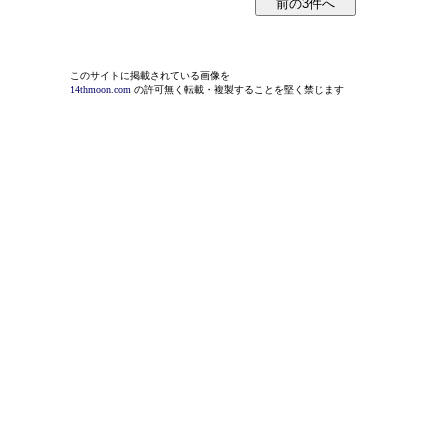
このサイトに掲載されている画像を
14thmoon.com
の許可無く転載・複製することを堅く禁じます