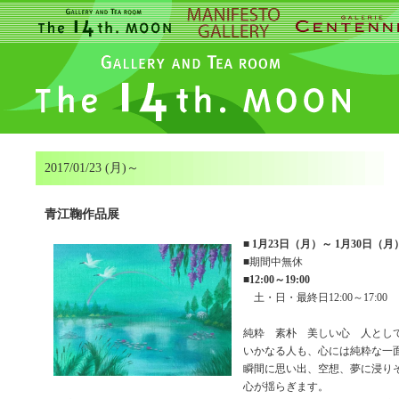
2017/01/23 (月)～
青江鞠作品展
■
1月23日（月）～ 1月30日（月
■期間中無休
■
12:00～19:00
土・日・最終日12:00～17:00
純粋 素朴 美しい心 人とし
いかなる人も、心には純粋な一
瞬間に思い出、空想、夢に浸り
心が揺らぎます。