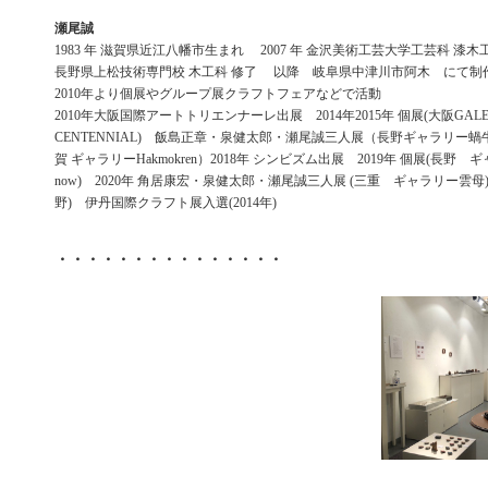
瀬尾誠
1983 年 滋賀県近江八幡市生まれ 2007 年 金沢美術工芸大学工芸科 漆木工
長野県上松技術専門校 木工科 修了 以降 岐阜県中津川市阿木 にて制
2010年より個展やグループ展クラフトフェアなどで活動
2010年大阪国際アートトリエンナーレ出展 2014年2015年 個展(大阪GALE
CENTENNIAL) 飯島正章・泉健太郎・瀬尾誠三人展（長野ギャラリー蝸牛）
賀 ギャラリーHakmokren）2018年 シンビズム出展 2019年 個展(長野 ギャラ
now) 2020年 角居康宏・泉健太郎・瀬尾誠三人展 (三重 ギャラリー雲母)
野) 伊丹国際クラフト展入選(2014年)
・・・・・・・・・・・・・・・