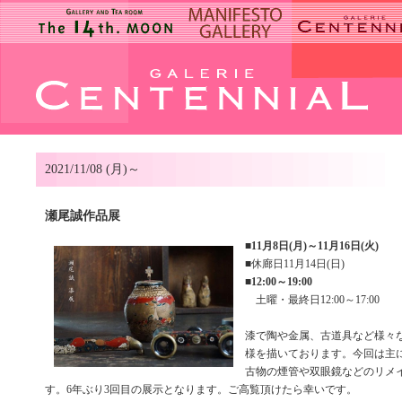
2021/11/08 (月)～
瀬尾誠作品展
■
11月8日(月)～11月16日(火)
■休廊日11月14日(日)
■
12:00～19:00
土曜・最終日12:00～17:00
漆で陶や金属、古道具など様々
様を描いております。今回は主
古物の煙管や双眼鏡などのリメ
す。6年ぶり3回目の展示となります。ご高覧頂けたら幸いです。