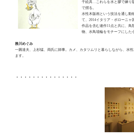
干絵具…これらを水と膠で練り
で摺る。
水性木版画という技法を通し動
て、2014イタリア・ボローニ
作品を含む連作11点と共に、鳥
物、水鳥埴輪をモチーフにした
務川めぐみ
一圓達夫、上杉猛、両氏に師事。カメ、カタツムリと暮らしながら、水性
ます。
・・・・・・・・・・・・・・・