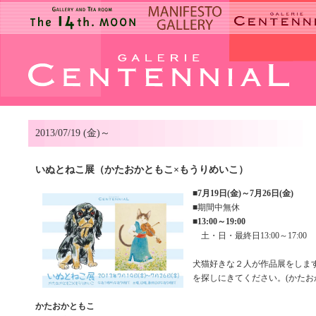
2013/07/19 (金)～
いぬとねこ展（かたおかともこ×もうりめいこ）
■
7月19日(金)～7月26日(金)
■期間中無休
■
13:00～19:00
土・日・最終日13:00～17:00
犬猫好きな２人が作品展をしま
を探しにきてください。(かたお
かたおかともこ