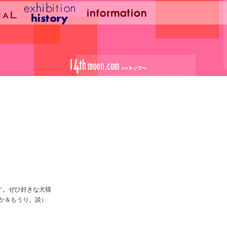
す。ぜひ好きな犬猫
か＆もうり、談）