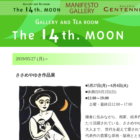
2019/05/27 (月)～
ささめやゆき作品展
■
5月27日(月)～6月4日(火)
■休廊日6月2日(日)
■
12:00～19:00
土曜・最終日12:00～17:00
鎌倉に住みながら、画家、絵本作
たり活躍されている、ささめやゆ
大人まで、 世代を超えて愛され
代表作の貴重な原画・版画ととも