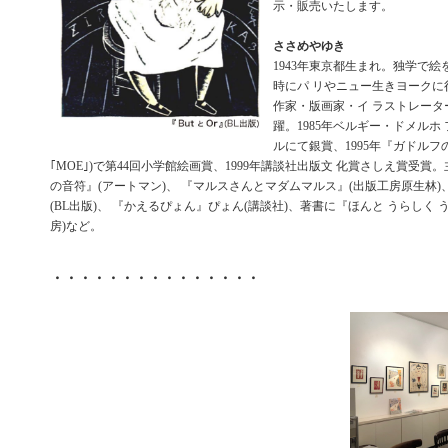
示・販売いたします。
ささめやゆき
1943年東京都生まれ。独学で絵
時にパ リやニュー生きヨークに
作家・版画家・イ ラストレータ
躍。1985年ベルギー・ドメルホ
ルにて銀賞、1995年『ガドルフの
｢MOE｣)で第44回小学館絵画賞、1999年講談社出版文 化賞さしえ賞受賞
の音符』(アートマン)、 『マルスさんとマダムマルス』(出版工房原生林)、
(BL出版)、 『かえるぴょん』ぴょん(講談社)、著書に『ほんと うらしく 
房)など。
・・・・・・・・・・・・・・・