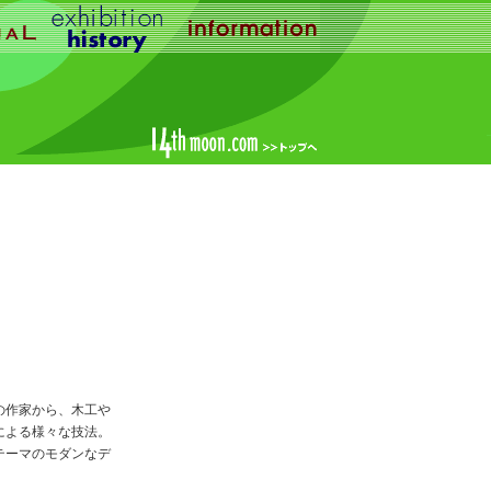
の作家から、木工や
による様々な技法。
テーマのモダンなデ
。