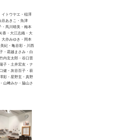
・イトウヤエ・稲澤
魚谷あきこ・魚津
子・馬川晴美・梅本
矢香・大江志織・大
・大亦みゆき・岡本
 美紀・亀谷彩・川西
子・霜越まさみ・白
竹内玄太郎・谷口晋
陽子・土井宏友・ナ
口健・灰谷百子・萩
澤彩・星野玄・真野
・山﨑みか・脇山さ