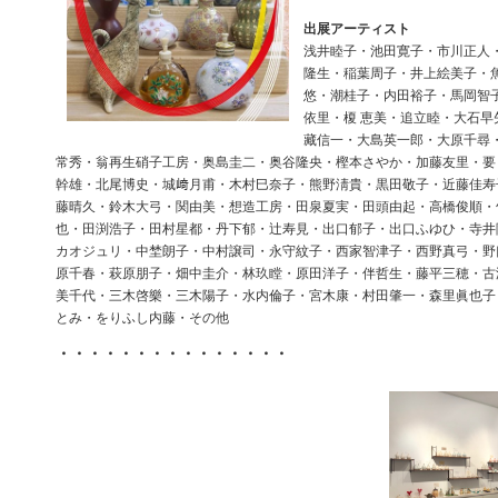
出展アーティスト
浅井睦子・池田寛子・市川正人
隆生・稲葉周子・井上絵美子・
悠・潮桂子・内田裕子・馬岡智
依里・榎 恵美・追立睦・大石早
藏信一・大島英一郎・大原千尋
常秀・翁再生硝子工房・奥島圭二・奥谷隆央・樫本さやか・加藤友里・要
幹雄・北尾博史・城﨑月甫・木村巳奈子・熊野淸貴・黒田敬子・近藤佳寿
藤晴久・鈴木大弓・関由美・想造工房・田泉夏実・田頭由起・高橋俊順・
也・田渕浩子・田村星都・丹下郁・辻寿見・出口郁子・出口ふゆひ・寺井
カオジュリ・中埜朗子・中村譲司・永守紋子・西家智津子・西野真弓・野
原千春・萩原朋子・畑中圭介・林玖瞠・原田洋子・伴哲生・藤平三穂・古
美千代・三木啓樂・三木陽子・水内倫子・宮木康・村田肇一・森里眞也子
とみ・をりふし内藤・その他
・・・・・・・・・・・・・・・