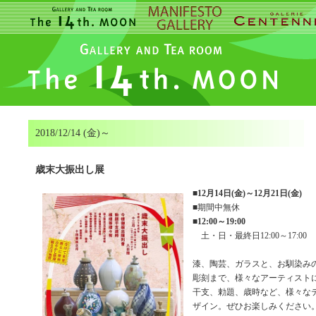
2018/12/14 (金)～
歳末大振出し展
■
12月14日(金)～12月21日(金)
■期間中無休
■
12:00～19:00
土・日・最終日12:00～17:00
漆、陶芸、ガラスと、お馴染み
彫刻まで、様々なアーティスト
干支、勅題、歳時など、様々な
ザイン。ぜひお楽しみください