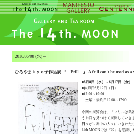
2016/06/08 (水)～
ひろやまｋｙｏ子作品展 『 Frill 』 A frill can't be used as a w
■
6月8日（水）～6月17日（金）
■休廊日6月12日（日）
■
12:00～19:00
土曜・最終日12:00～17:00
今回の展覧会は、「フリルは武
う糸口を見つけて展開していき
日々が世界中の人々にいきわた
14th.MOONでは『和』を意識