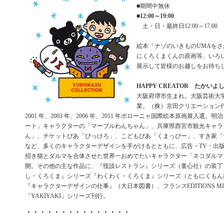
■期間中無休
■
12:00～19:00
土・日・最終日12:00～17:00
絵本「ナゾのいきものUMAを
にくろくまくんの原画等、いろ
展示して皆様のお越しをお待ち
HAPPY CREATOR たかいよ
大阪府堺市生まれ。大阪芸術大
業。（株）京田クリエーション
2001 年、2003 年、2006 年、2011 年ボローニャ国際絵本原画展入選
ート」キャラクターの「マーブルわんちゃん」、兵庫県西宮市観光キャラ
ん」、チケットぴあ「ぴっけろ」、こどもぴあ「くまっぴー」、すき家「
など、多くのキャラクターデザインを手がけるとともに、広告・TV・出
招き猫とダルマを合体させた世界一おめでたいキャラクター「ネコダルマ
開。その他の主な作品に、『怪談レストラン』シリーズ（童心社）の装丁
し・くろくま』シリーズ『わくわく・くろくま』シリーズ（ともにくもん
『キャラクターデザインの仕事』（大日本図書）、フランスEDITIONS MI
「YAKIYAKI」シリーズ刊行。
・・・・・・・・・・・・・・・