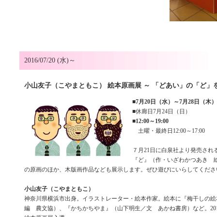
2016/07/20 (水)～
小山友子（こやまともこ） 絵本原画展 ～ 「どあい」の「ど」
■
7月20日（水）～7月28日（木）
■休廊日7月24日（日）
■
12:00～19:00
土曜・最終日12:00～17:00
７月21日に白泉社より発売され
『ど』（作・いざわかつあき 
の原画のほか、木版画作品なども展示します。ぜひ遊びにいらしてくださ
小山友子（こやまともこ）
神奈川県横浜市出身。イラストレーター・絵本作家。絵本に『梅干しの絵
編 農文協）、『かちかちやま』（山下明生／文 あかね書房）など。20