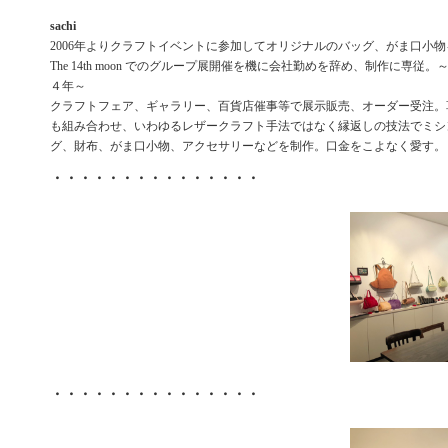
sachi
2006年よりクラフトイベントに参加してオリジナルのバッグ、がま口小物を
The 14th moon でのグループ展開催を機に会社勤めを辞め、制作に専従
４年～
クラフトフェア、ギャラリー、百貨店催事等で展示販売、オーダー受注。
も組み合わせ、いわゆるレザークラフト手法ではなく縁返しの技法でミシ
グ、財布、がま口小物、アクセサリーなどを制作。口金をこよなく愛す。
・・・・・・・・・・・・・・・
・・・・・・・・・・・・・・・