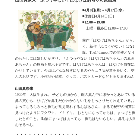
山田真奈未 ふつうやない！はなげばあちゃん原画展
■
4月8日(月)～4月17日(水)
■休廊日4月14日(日)
■
12:00～19:00
土曜・最終日12:00～17:00
前作『はなげばあちゃん』から、
く、新作『ふつうやない！はな
版。The14thmoonでの開催
のわたしには嬉しいかぎり。『ふつうやない！はなげばあちゃん』の原画
あちゃん』の原画も展示予定です。はなげばあちゃんは、はなげを自在に
かりしています。今回はどんな騒ぎになるのやら…？我が道ををいく、空
んのお話です。小作品や絵本、グッズ、ポストカードなどもありますねん
山田真奈未
1965年 大阪生まれ。 子どもの頃から、顔の真ん中にぽかっとあいてい
鼻の穴から、ひげだか鼻毛だかわからない毛をもっさりたくわえているお
よってちろちろっと鼻毛が見え隠れするおばあさん。 まるで秘密の洞窟
見つけたようにワクワク、ドキドキ。 おとなになってからは、まつげと
したとのこと。 動物にまつげはあっても、鼻毛はないらしい。 鼻毛は人
おそるべし。
・・・・・・・・・・・・・・・