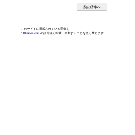
このサイトに掲載されている画像を
14thmoon.com
の許可無く転載・複製することを堅く禁じます