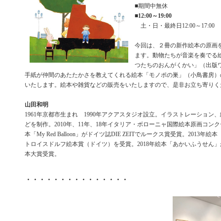
■期間中無休
■
12:00～19:00
土・日・最終日12:00～17:00
今回は、２冊の新作絵本の原画
ます。動物たちが音楽を奏でる
つたちのおんがくかい」（出版
手紙が仲間のあたたかさを教えてくれる絵本「モノポの巣」（小鳥書房）
いたします。絵本や雑貨などの販売をいたしますので、是非お立ち寄りく
山田和明
1961年京都市生まれ 1990年アクアスタジオ設立。イラストレーション
どを制作。2010年、11年、18年イタリア・ボローニャ国際絵本原画コンク
本「My Red Balloon」がドイツ誌DIE ZEITでルークス賞受賞。2013年絵本「My
トロイスドルフ絵本賞（ドイツ）を受賞。2018年絵本「あかいふうせん」
本大賞受賞。
・・・・・・・・・・・・・・・