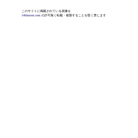
このサイトに掲載されている画像を
14thmoon.com
の許可無く転載・複製することを堅く禁じます