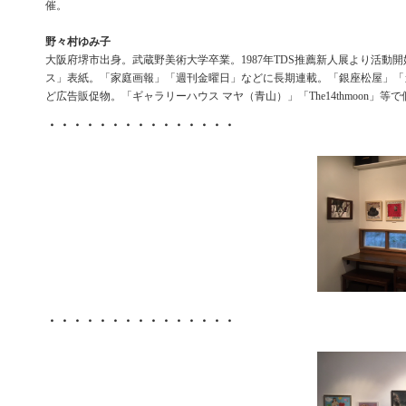
催。
野々村ゆみ子
大阪府堺市出身。武蔵野美術大学卒業。1987年TDS推薦新人展より活動
ス」表紙。「家庭画報」「週刊金曜日」などに長期連載。「銀座松屋」「
ど広告販促物。「ギャラリーハウス マヤ（青山）」「The14thmoon」等
・・・・・・・・・・・・・・・
・・・・・・・・・・・・・・・