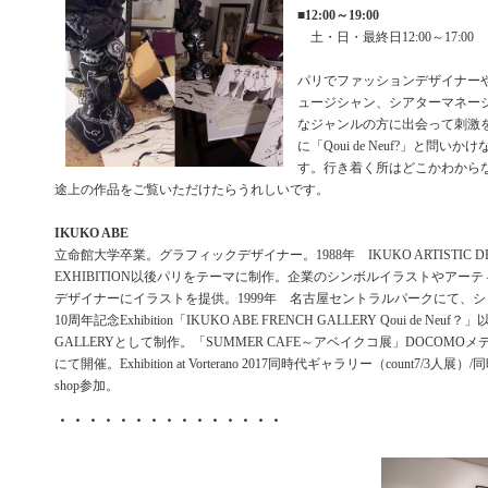
■
12:00～19:00
土・日・最終日12:00～17:00
パリでファッションデザイナー
ュージシャン、シアターマネー
なジャンルの方に出会って刺激
に「Qoui de Neuf?」と問い
す。行き着く所はどこかわから
途上の作品をご覧いただけたらうれしいです。
IKUKO ABE
立命館大学卒業。グラフィックデザイナー。1988年 IKUKO ARTISTIC DR
EXHIBITION以後パリをテーマに制作。企業のシンボルイラストやアー
デザイナーにイラストを提供。1999年 名古屋セントラルパークにて、
10周年記念Exhibition「IKUKO ABE FRENCH GALLERY Qoui de Neuf
GALLERYとして制作。「SUMMER CAFE～アベイクコ展」DOCOMO
にて開催。Exhibition at Vorterano 2017同時代ギャラリー（count7/3
shop参加。
・・・・・・・・・・・・・・・